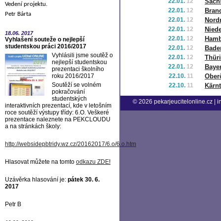
22.01.
12
Sach
Vedení projektu.
22.01.
12
Bran
Petr Bárta
22.01.
12
Nord
22.01.
12
Nied
18.06.
2017
22.01.
12
Hamb
Vyhlašení souteže o nejlepší
studentskou práci 2016/2017
22.01.
12
Bade
Vyhlásili jsme soutěž o
22.01.
12
Thür
nejlepší studentskou
22.01.
12
Baye
prezentaci školního
roku 2016/2017
22.10.
11
Oberö
Soutěží se volném
22.10.
11
Kärn
pokračování
studentských
© 2026
pekarjeucitelonline.cz
|
i
interaktivních prezentací, kde v letošním
roce soutěží výstupy třídy: 6.O. Veškeré
prezentace naleznete na PEKCLOUDU
a na stránkách školy:
http://websidepbtridy.wz.cz/20162017/6.o/6.o.htm
Hlasovat můžete na tomto
odkazu ZDE
!
Uzávěrka hlasování je:
pátek 30. 6.
2017
Petr B