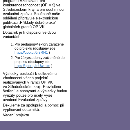
programu Vzdělávání pro
konkurenceschopnost (OP VK) ve
Středočeském kraji a pro souhrnnou
evaluační zprávu. Současně naše
oddělení připravuje elektronickou
publikaci „Příklady dobré praxe“
globálních grantů OP VK.
Dotazník je k dispozici ve dvou
variantách:
Pro pedagogy/lektory zařazené
do projektu (dostupný zde:
https://goo.gl/6r8RH1
)
Pro žáky/studenty začleněné do
projektu (dostupný zde:
https://goo.gl/mUwmtm
)
Výsledky poslouží k celkovému
zhodnocení všech projektů
realizovaných v rámci OP VK
ve Středočeském kraji. Prováděné
šetření je anonymní a výsledky budou
využity pouze pro účely výše
uvedené Evaluační zprávy.
Děkujeme za spolupráci a pomoc při
vyplňování dotazníků.
Vedení projektu