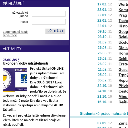
PŘIHLÁŠENÍ
17.02.
12
Worts
22.01.
12
Komp
uživatelské
22.01.
12
Prag
jméno
22.01.
12
Tsch
heslo
22.01.
12
Histo
09.10.
11
Geog
zapomenuté heslo
registrace
03.10.
11
Rekti
01.09.
11
Účelo
26.08.
11
Die 
AKTUALITY
26.08.
11
Konju
26.02.
11
Dekli
28.06.
2017
Ukončení doby udržitelnosti
26.02.
11
Erste
Projekt
Učitel ONLINE
11.02.
11
Gesch
je na úplném konci své
05.02.
11
Trpn
doby udržitelnosti.
05.02.
11
Repub
Dne
30. 6. 2017
končí
24.10.
10
Přivl
doba udržitelnosti, ale
24.10.
10
Cest
podařilo se dojednat, že
webové stránky poběží i nadále a bude
21.10.
10
Minu
tedy možné materiály dále využívat a
16.10.
10
Reál
stahovat. Za spolupráci děkujeme
ACTIV
Učiteli
…
Studentské práce nahrané 
Za vedení projektu ještě jednou děkujeme
všem, kteří se na celé realizaci projektu
07.05.
12
Züri
nějak podíleli.