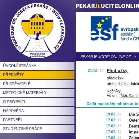
PEKARJEUCITELONLINE.CZ
>
ÚVODNÍ STRÁNKA
Předložky
21.10.
10
PŘEDMĚTY
předložky
PŘISPĚVATELÉ
přehled základních 
Ročníky:
METODICKÉ MATERIÁLY
Autor:
Mgr. Kamil
O PROJEKTU
Další materiály tohoto auto
NÁPOVĚDA
19.02.
12
Die S
PARTNEŘI
17.02.
12
Öster
17.02.
12
Deuts
STUDENTSKÉ PRÁCE
17.02.
12
Imper
17.02.
12
Zeit