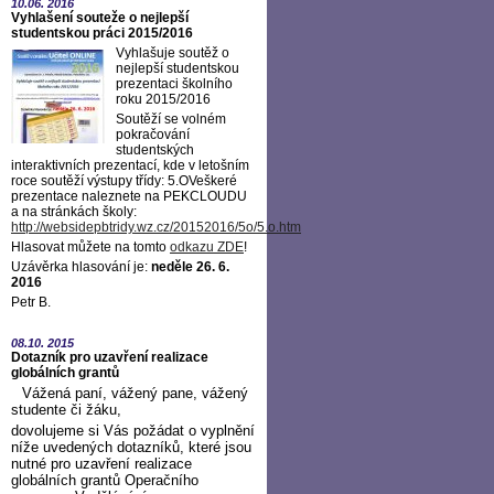
10.06.
2016
Vyhlašení souteže o nejlepší
studentskou práci 2015/2016
Vyhlašuje soutěž o
nejlepší studentskou
prezentaci školního
roku 2015/2016
Soutěží se volném
pokračování
studentských
interaktivních prezentací, kde v letošním
roce soutěží výstupy třídy: 5.OVeškeré
prezentace naleznete na PEKCLOUDU
a na stránkách školy:
http://websidepbtridy.wz.cz/20152016/5o/5.o.htm
Hlasovat můžete na tomto
odkazu ZDE
!
Uzávěrka hlasování je:
neděle 26. 6.
2016
Petr B.
08.10.
2015
Dotazník pro uzavření realizace
globálních grantů
Vážená paní, vážený pane, vážený
studente či žáku,
dovolujeme si Vás požádat o vyplnění
níže uvedených dotazníků, které jsou
nutné pro uzavření realizace
globálních grantů Operačního