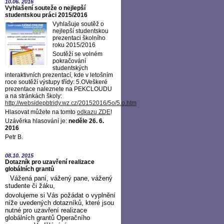
10.06.
2016
Vyhlašení souteže o nejlepší
studentskou práci 2015/2016
Vyhlašuje soutěž o
nejlepší studentskou
prezentaci školního
roku 2015/2016
Soutěží se volném
pokračování
studentských
interaktivních prezentací, kde v letošním
roce soutěží výstupy třídy: 5.OVeškeré
prezentace naleznete na PEKCLOUDU
a na stránkách školy:
http://websidepbtridy.wz.cz/20152016/5o/5.o.htm
Hlasovat můžete na tomto
odkazu ZDE
!
Uzávěrka hlasování je:
neděle 26. 6.
2016
Petr B.
08.10.
2015
Dotazník pro uzavření realizace
globálních grantů
Vážená paní, vážený pane, vážený
studente či žáku,
dovolujeme si Vás požádat o vyplnění
níže uvedených dotazníků, které jsou
nutné pro uzavření realizace
globálních grantů Operačního