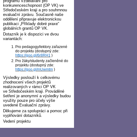
programu Vzdělávání pro
konkurenceschopnost (OP VK) ve
Středočeském kraji a pro souhrnnou
evaluační zprávu. Současně naše
oddělení připravuje elektronickou
publikaci „Příklady dobré praxe“
globálních grantů OP VK.
Dotazník je k dispozici ve dvou
variantách:
Pro pedagogy/lektory zařazené
do projektu (dostupný zde:
https://goo.gl/6r8RH1
)
Pro žáky/studenty začleněné do
projektu (dostupný zde:
https://goo.gl/mUwmtm
)
Výsledky poslouží k celkovému
zhodnocení všech projektů
realizovaných v rámci OP VK
ve Středočeském kraji. Prováděné
šetření je anonymní a výsledky budou
využity pouze pro účely výše
uvedené Evaluační zprávy.
Děkujeme za spolupráci a pomoc při
vyplňování dotazníků.
Vedení projektu