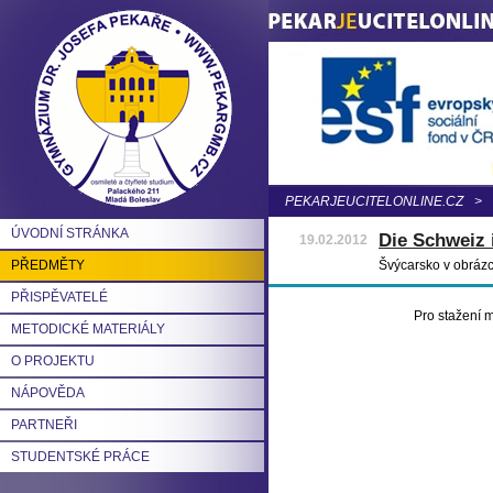
PEKARJEUCITELONLINE.CZ
>
ÚVODNÍ STRÁNKA
Die Schweiz 
19.02.2012
PŘEDMĚTY
Švýcarsko v obrázc
PŘISPĚVATELÉ
Pro stažení m
METODICKÉ MATERIÁLY
O PROJEKTU
NÁPOVĚDA
PARTNEŘI
STUDENTSKÉ PRÁCE