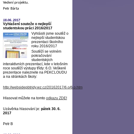
Vedení projektu.
Petr Bárta
18.06.
2017
Vyhlašení souteže o nejlepší
studentskou práci 2016/2017
Vyhlásili jsme soutěž o
nejlepší studentskou
prezentaci školního
roku 2016/2017
Soutěží se volném
pokračování
studentských
interaktivních prezentací, kde v letošním
roce soutěží výstupy třídy: 6.O. Veškeré
prezentace naleznete na PEKCLOUDU
a na stránkách školy:
http://websidepbtridy.wz.cz/20162017/6.o/6.o.htm
Hlasovat můžete na tomto
odkazu ZDE
!
Uzávěrka hlasování je:
pátek 30. 6.
2017
Petr B