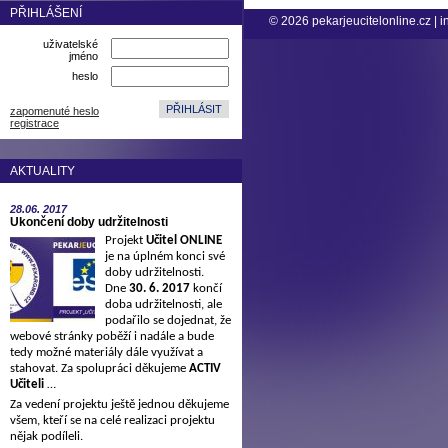
PŘIHLÁŠENÍ
© 2026
pekarjeucitelonline.cz
|
i
uživatelské
jméno
heslo
zapomenuté heslo
registrace
AKTUALITY
28.06.
2017
Ukončení doby udržitelnosti
Projekt
Učitel ONLINE
je na úplném konci své
doby udržitelnosti.
Dne
30. 6. 2017
končí
doba udržitelnosti, ale
podařilo se dojednat, že
webové stránky poběží i nadále a bude
tedy možné materiály dále využívat a
stahovat. Za spolupráci děkujeme
ACTIV
Učiteli
…
Za vedení projektu ještě jednou děkujeme
všem, kteří se na celé realizaci projektu
nějak podíleli.