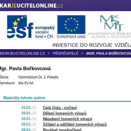
EKARJEUCITELONLINE.CZ
>
PŘISPĚVATELÉ
>
MGR. PAVLA BOŘKOVCO
gr. Pavla Bořkovcová
Škola:
Gymnázium Dr. J. Pekaře
Aprobace:
Ma-Fy-Ivt
Materiály tohoto autora
25.03.
12
Celá čísla - cvičení
28.01.
12
Dělení lomených výrazů
28.01.
12
Násobení lomených výrazů
28.01.
12
Sčítání a odčítání lomených výrazů
28.01.
12
Rozklad mnohočlenů