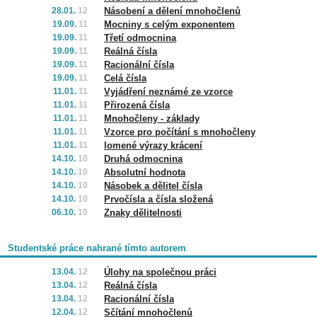
28.01.
12
Násobení a dělení mnohočlenů
19.09.
11
Mocniny s celým exponentem
19.09.
11
Třetí odmocnina
19.09.
11
Reálná čísla
19.09.
11
Racionální čísla
19.09.
11
Celá čísla
11.01.
11
Vyjádření neznámé ze vzorce
11.01.
11
Přirozená čísla
11.01.
11
Mnohočleny - základy
11.01.
11
Vzorce pro počítání s mnohočleny
11.01.
11
lomené výrazy krácení
14.10.
10
Druhá odmocnina
14.10.
10
Absolutní hodnota
14.10.
10
Násobek a dělitel čísla
14.10.
10
Prvočísla a čísla složená
06.10.
10
Znaky dělitelnosti
Studentské práce nahrané tímto autorem
13.04.
12
Úlohy na společnou práci
13.04.
12
Reálná čísla
13.04.
12
Racionální čísla
12.04.
12
Sčítání mnohočlenů