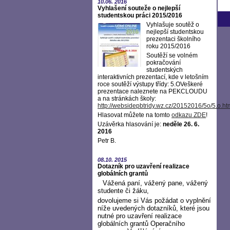
10.06.
2016
Vyhlašení souteže o nejlepší
studentskou práci 2015/2016
Vyhlašuje soutěž o
nejlepší studentskou
prezentaci školního
roku 2015/2016
Soutěží se volném
pokračování
studentských
interaktivních prezentací, kde v letošním
roce soutěží výstupy třídy: 5.OVeškeré
prezentace naleznete na PEKCLOUDU
a na stránkách školy:
http://websidepbtridy.wz.cz/20152016/5o/5.o.ht
Hlasovat můžete na tomto
odkazu ZDE
!
Uzávěrka hlasování je:
neděle 26. 6.
2016
Petr B.
08.10.
2015
Dotazník pro uzavření realizace
globálních grantů
Vážená paní, vážený pane, vážený
studente či žáku,
dovolujeme si Vás požádat o vyplnění
níže uvedených dotazníků, které jsou
nutné pro uzavření realizace
globálních grantů Operačního