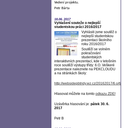
Vedení projektu.
Petr Bárta
18.06.
2017
Vyhlašení souteže o nejlepší
studentskou práci 2016/2017
Vyhlásili jsme soutěž o
nejlepší studentskou
prezentaci školního
roku 2016/2017
Soutěží se volném
pokračování
studentských
interaktivních prezentací, kde v letošním
roce soutěží výstupy třídy: 6.O. Veškeré
prezentace naleznete na PEKCLOUDU
a na stránkách školy:
http://websidepbtridy.wz.cz/20162017/6.o/6.o.h
Hlasovat můžete na tomto
odkazu ZDE
!
Uzávěrka hlasování je:
pátek 30. 6.
2017
Petr B