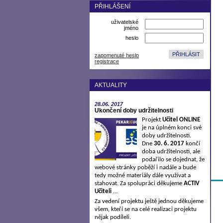
PŘIHLÁŠENÍ
uživatelské
jméno
heslo
zapomenuté heslo
registrace
AKTUALITY
28.06.
2017
Ukončení doby udržitelnosti
Projekt
Učitel ONLINE
je na úplném konci své
doby udržitelnosti.
Dne
30. 6. 2017
končí
doba udržitelnosti, ale
podařilo se dojednat, že
webové stránky poběží i nadále a bude
tedy možné materiály dále využívat a
stahovat. Za spolupráci děkujeme
ACTIV
Učiteli
…
Za vedení projektu ještě jednou děkujeme
všem, kteří se na celé realizaci projektu
nějak podíleli.