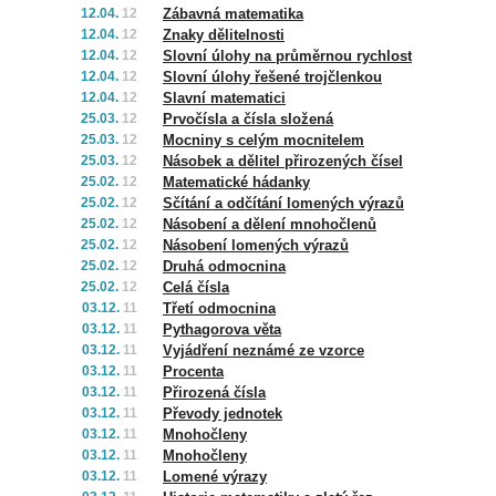
12.04.
12
Zábavná matematika
12.04.
12
Znaky dělitelnosti
12.04.
12
Slovní úlohy na průměrnou rychlost
12.04.
12
Slovní úlohy řešené trojčlenkou
12.04.
12
Slavní matematici
25.03.
12
Prvočísla a čísla složená
25.03.
12
Mocniny s celým mocnitelem
25.03.
12
Násobek a dělitel přirozených čísel
25.02.
12
Matematické hádanky
25.02.
12
Sčítání a odčítání lomených výrazů
25.02.
12
Násobení a dělení mnohočlenů
25.02.
12
Násobení lomených výrazů
25.02.
12
Druhá odmocnina
25.02.
12
Celá čísla
03.12.
11
Třetí odmocnina
tm
03.12.
11
Pythagorova věta
03.12.
11
Vyjádření neznámé ze vzorce
03.12.
11
Procenta
03.12.
11
Přirozená čísla
03.12.
11
Převody jednotek
03.12.
11
Mnohočleny
03.12.
11
Mnohočleny
03.12.
11
Lomené výrazy