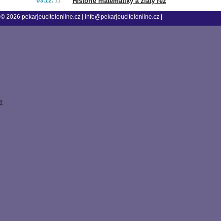
03.12.
11
Historie matematiky a zlatý řez
© 2026
pekarjeucitelonline.cz
|
info@pekarjeucitelonline.cz
|
m