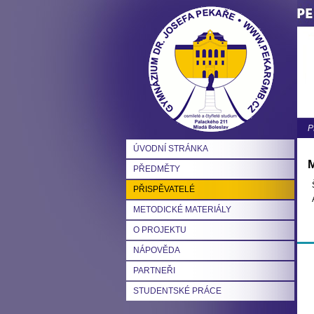
P
ÚVODNÍ STRÁNKA
M
PŘEDMĚTY
PŘISPĚVATELÉ
METODICKÉ MATERIÁLY
O PROJEKTU
NÁPOVĚDA
PARTNEŘI
STUDENTSKÉ PRÁCE