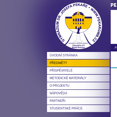
P
ÚVODNÍ STRÁNKA
PŘEDMĚTY
PŘISPĚVATELÉ
METODICKÉ MATERIÁLY
O PROJEKTU
NÁPOVĚDA
PARTNEŘI
STUDENTSKÉ PRÁCE