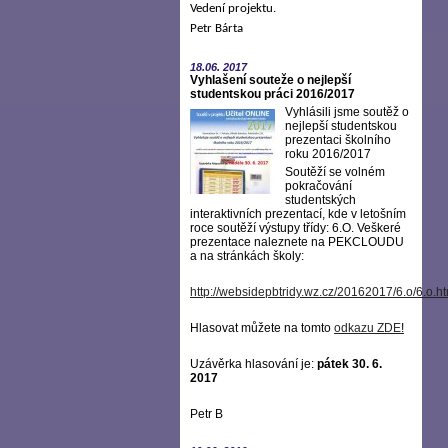
Vedení projektu.
Petr Bárta
18.06.
2017
Vyhlašení souteže o nejlepší
studentskou práci 2016/2017
Vyhlásili jsme soutěž o
nejlepší studentskou
prezentaci školního
roku 2016/2017
Soutěží se volném
pokračování
studentských
interaktivních prezentací, kde v letošním
roce soutěží výstupy třídy: 6.O. Veškeré
prezentace naleznete na PEKCLOUDU
a na stránkách školy:
http://websidepbtridy.wz.cz/20162017/6.o/6.o.h
Hlasovat můžete na tomto
odkazu ZDE
!
Uzávěrka hlasování je:
pátek 30. 6.
2017
Petr B