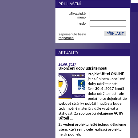
PŘIHLÁŠENÍ
uživatelské
jméno
heslo
zapomenuté heslo
registrace
AKTUALITY
28.06.
2017
Ukončení doby udržitelnosti
Projekt
Učitel ONLINE
je na úplném konci své
doby udržitelnosti.
Dne
30. 6. 2017
končí
doba udržitelnosti, ale
podařilo se dojednat, že
webové stránky poběží i nadále a bude
tedy možné materiály dále využívat a
stahovat. Za spolupráci děkujeme
ACTIV
Učiteli
…
Za vedení projektu ještě jednou děkujeme
všem, kteří se na celé realizaci projektu
nějak podíleli.