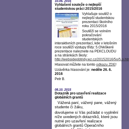
10.06.
2016
Vyhlašení souteže o nejlepší
studentskou práci 2015/2016
Vyhlašuje soutěž o
nejlepší studentskou
prezentaci školního
roku 2015/2016
Soutěží se volném
pokračování
studentských
interaktivních prezentací, kde v letošním
roce soutěží výstupy třídy: 5.OVeškeré
prezentace naleznete na PEKCLOUDU
a na stránkách školy:
http://websidepbtridy.wz.cz/20152016/5o/5.o.ht
Hlasovat můžete na tomto
odkazu ZDE
!
Uzávěrka hlasování je:
neděle 26. 6.
2016
Petr B.
08.10.
2015
Dotazník pro uzavření realizace
globálních grantů
Vážená paní, vážený pane, vážený
studente či žáku,
dovolujeme si Vás požádat o vyplnění
níže uvedených dotazníků, které jsou
nutné pro uzavření realizace
globálních grantů Operačního