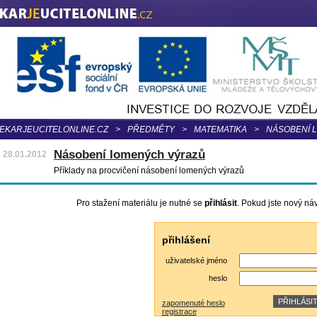
EKARJEUCITELONLINE.CZ
>
PŘEDMĚTY
>
MATEMATIKA
>
NÁSOBENÍ 
Násobení lomených výrazů
28.01.2012
Příklady na procvičení násobení lomených výrazů
Pro stažení materiálu je nutné se
přihlásit
. Pokud jste nový ná
přihlášení
uživatelské jméno
heslo
zapomenuté heslo
registrace