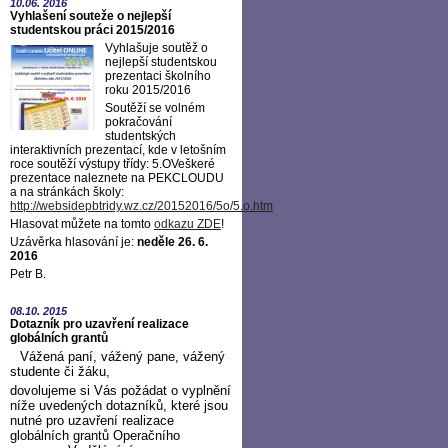
10.06.
2016
Vyhlašení souteže o nejlepší
studentskou práci 2015/2016
Vyhlašuje soutěž o
nejlepší studentskou
prezentaci školního
roku 2015/2016
Soutěží se volném
pokračování
studentských
interaktivních prezentací, kde v letošním
roce soutěží výstupy třídy: 5.OVeškeré
prezentace naleznete na PEKCLOUDU
a na stránkách školy:
http://websidepbtridy.wz.cz/20152016/5o/5.o.htm
Hlasovat můžete na tomto
odkazu ZDE
!
Uzávěrka hlasování je:
neděle 26. 6.
2016
Petr B.
08.10.
2015
Dotazník pro uzavření realizace
globálních grantů
Vážená paní, vážený pane, vážený
studente či žáku,
dovolujeme si Vás požádat o vyplnění
níže uvedených dotazníků, které jsou
nutné pro uzavření realizace
globálních grantů Operačního