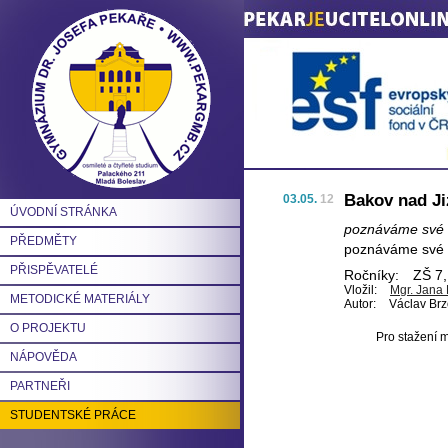
Bakov nad Ji
03.05.
12
ÚVODNÍ STRÁNKA
poznáváme své o
PŘEDMĚTY
poznáváme své o
PŘISPĚVATELÉ
Ročníky:
ZŠ 7,
Vložil:
Mgr. Jana
METODICKÉ MATERIÁLY
Autor:
Václav Brz
O PROJEKTU
Pro stažení m
NÁPOVĚDA
PARTNEŘI
STUDENTSKÉ PRÁCE