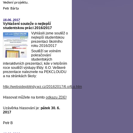
Vedení projektu.
Petr Bárta
18.06.
2017
Vyhlašení souteže o nejlepší
studentskou práci 2016/2017
Vyhlásili jsme soutěž o
nejlepší studentskou
prezentaci školního
roku 2016/2017
Soutěží se volném
pokračování
studentských
interaktivních prezentací, kde v letošním
roce soutěží výstupy třídy: 6.O. Veškeré
prezentace naleznete na PEKCLOUDU
a na stránkách školy:
http://websidepbtridy.wz.cz/20162017/6.o/6.o.htm
Hlasovat můžete na tomto
odkazu ZDE
!
Uzávěrka hlasování je:
pátek 30. 6.
2017
Petr B