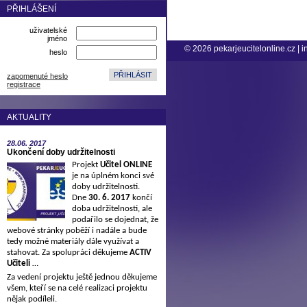
PŘIHLÁŠENÍ
uživatelské
jméno
© 2026
pekarjeucitelonline.cz
|
i
heslo
zapomenuté heslo
registrace
AKTUALITY
28.06.
2017
Ukončení doby udržitelnosti
Projekt
Učitel ONLINE
je na úplném konci své
doby udržitelnosti.
Dne
30. 6. 2017
končí
doba udržitelnosti, ale
podařilo se dojednat, že
webové stránky poběží i nadále a bude
tedy možné materiály dále využívat a
stahovat. Za spolupráci děkujeme
ACTIV
Učiteli
…
Za vedení projektu ještě jednou děkujeme
všem, kteří se na celé realizaci projektu
nějak podíleli.