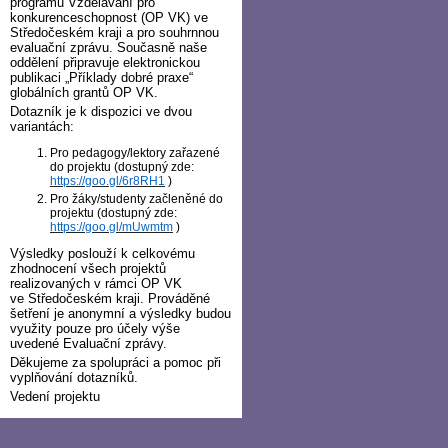
programu Vzdělávání pro
konkurenceschopnost (OP VK) ve
Středočeském kraji a pro souhrnnou
evaluační zprávu. Současně naše
oddělení připravuje elektronickou
publikaci „Příklady dobré praxe“
globálních grantů OP VK.
Dotazník je k dispozici ve dvou
variantách:
Pro pedagogy/lektory zařazené
do projektu (dostupný zde:
https://goo.gl/6r8RH1
)
Pro žáky/studenty začleněné do
projektu (dostupný zde:
https://goo.gl/mUwmtm
)
Výsledky poslouží k celkovému
zhodnocení všech projektů
realizovaných v rámci OP VK
ve Středočeském kraji. Prováděné
šetření je anonymní a výsledky budou
využity pouze pro účely výše
uvedené Evaluační zprávy.
Děkujeme za spolupráci a pomoc při
vyplňování dotazníků.
Vedení projektu