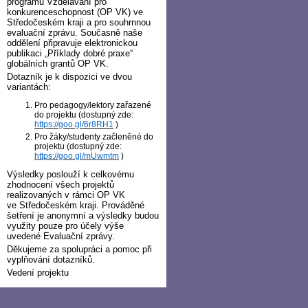
programu Vzdělávání pro
konkurenceschopnost (OP VK) ve
Středočeském kraji a pro souhrnnou
evaluační zprávu. Současně naše
oddělení připravuje elektronickou
publikaci „Příklady dobré praxe“
globálních grantů OP VK.
Dotazník je k dispozici ve dvou
variantách:
Pro pedagogy/lektory zařazené
do projektu (dostupný zde:
https://goo.gl/6r8RH1
)
Pro žáky/studenty začleněné do
projektu (dostupný zde:
https://goo.gl/mUwmtm
)
Výsledky poslouží k celkovému
zhodnocení všech projektů
realizovaných v rámci OP VK
ve Středočeském kraji. Prováděné
šetření je anonymní a výsledky budou
využity pouze pro účely výše
uvedené Evaluační zprávy.
Děkujeme za spolupráci a pomoc při
vyplňování dotazníků.
Vedení projektu