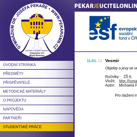
Vesmír
11.01.
12
ÚVODNÍ STRÁNKA
Objekty a jevy ve 
PŘEDMĚTY
Ročníky:
ZŠ 6,
Vložil:
Mgr. Roma
PŘISPĚVATELÉ
Autor:
Michaela P
METODICKÉ MATERIÁLY
Pro stažení m
O PROJEKTU
NÁPOVĚDA
PARTNEŘI
STUDENTSKÉ PRÁCE