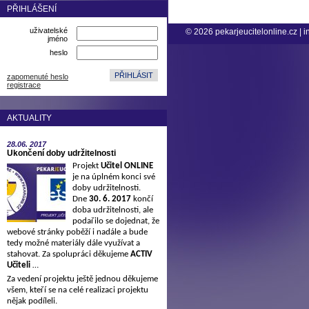
PŘIHLÁŠENÍ
uživatelské
© 2026
pekarjeucitelonline.cz
|
i
jméno
heslo
zapomenuté heslo
registrace
AKTUALITY
28.06.
2017
Ukončení doby udržitelnosti
Projekt
Učitel ONLINE
je na úplném konci své
doby udržitelnosti.
Dne
30. 6. 2017
končí
doba udržitelnosti, ale
podařilo se dojednat, že
webové stránky poběží i nadále a bude
tedy možné materiály dále využívat a
stahovat. Za spolupráci děkujeme
ACTIV
Učiteli
…
Za vedení projektu ještě jednou děkujeme
všem, kteří se na celé realizaci projektu
nějak podíleli.