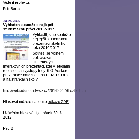
Vedení projektu.
Petr Bárta
18.06.
2017
Vyhlašení souteže o nejlepší
studentskou práci 2016/2017
Vyhlásili jsme soutěž o
nejlepší studentskou
prezentaci školního
roku 2016/2017
Soutěží se volném
pokračování
studentských
interaktivních prezentací, kde v letošním
roce soutěží výstupy třídy: 6.O. Veškeré
prezentace naleznete na PEKCLOUDU
a na stránkách školy:
http://websidepbtridy.wz.cz/20162017/6.o/6.o.htm
Hlasovat můžete na tomto
odkazu ZDE
!
Uzávěrka hlasování je:
pátek 30. 6.
2017
Petr B