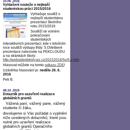
10.06.
2016
Vyhlašení souteže o nejlepší
studentskou práci 2015/2016
Vyhlašuje soutěž o
nejlepší studentskou
prezentaci školního
roku 2015/2016
Soutěží se volném
pokračování
studentských
interaktivních prezentací, kde v letošním
roce soutěží výstupy třídy: 5.OVeškeré
prezentace naleznete na PEKCLOUDU
a na stránkách školy:
http://websidepbtridy.wz.cz/20152016/5o/5.o.htm
Hlasovat můžete na tomto
odkazu ZDE
!
Uzávěrka hlasování je:
neděle 26. 6.
2016
Petr B.
08.10.
2015
Dotazník pro uzavření realizace
globálních grantů
Vážená paní, vážený pane, vážený
studente či žáku,
dovolujeme si Vás požádat o vyplnění
níže uvedených dotazníků, které jsou
nutné pro uzavření realizace
globálních grantů Operačního