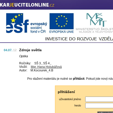
Zdroje světla
04.07.
12
Optika
Ročníky:
SŠ 3., SŠ 4.,
Vložil:
Mgr. Hana Holubářová
Autor:
M.Kocourek_4.B
Pro stažení materiálu je nutné se
přihlásit
. Pokud jste nový ná
přihlášení
uživatelské jméno
heslo