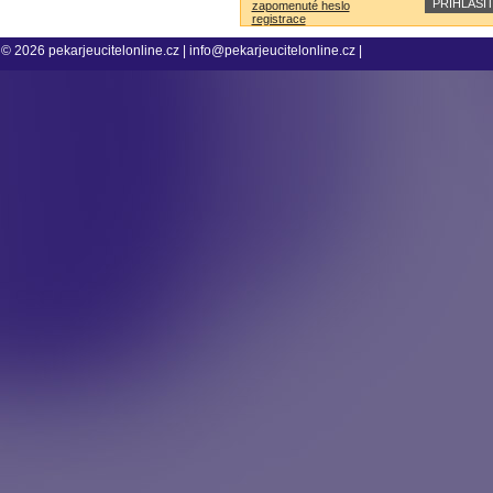
zapomenuté heslo
registrace
© 2026
pekarjeucitelonline.cz
|
info@pekarjeucitelonline.cz
|