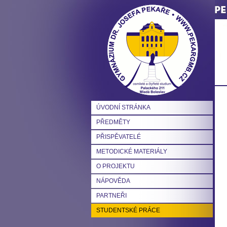
ÚVODNÍ STRÁNKA
PŘEDMĚTY
PŘISPĚVATELÉ
METODICKÉ MATERIÁLY
O PROJEKTU
NÁPOVĚDA
PARTNEŘI
STUDENTSKÉ PRÁCE