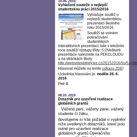
10.06.
2016
Vyhlašení souteže o nejlepší
studentskou práci 2015/2016
Vyhlašuje soutěž o
nejlepší studentskou
prezentaci školního
roku 2015/2016
Soutěží se volném
pokračování
studentských
interaktivních prezentací, kde v letošním
roce soutěží výstupy třídy: 5.OVeškeré
prezentace naleznete na PEKCLOUDU
a na stránkách školy:
http://websidepbtridy.wz.cz/20152016/5o/5.o.ht
Hlasovat můžete na tomto
odkazu ZDE
!
Uzávěrka hlasování je:
neděle 26. 6.
2016
Petr B.
08.10.
2015
Dotazník pro uzavření realizace
globálních grantů
Vážená paní, vážený pane, vážený
studente či žáku,
dovolujeme si Vás požádat o vyplnění
níže uvedených dotazníků, které jsou
nutné pro uzavření realizace
globálních grantů Operačního