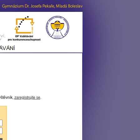
vštěvník,
zaregistrujte se
.