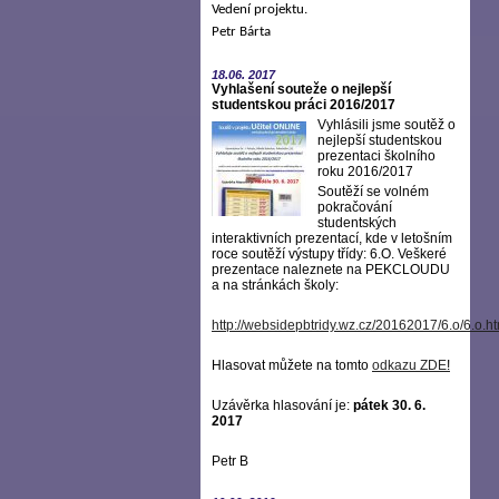
Vedení projektu.
Petr Bárta
18.06.
2017
Vyhlašení souteže o nejlepší
studentskou práci 2016/2017
Vyhlásili jsme soutěž o
nejlepší studentskou
prezentaci školního
roku 2016/2017
Soutěží se volném
pokračování
studentských
interaktivních prezentací, kde v letošním
roce soutěží výstupy třídy: 6.O. Veškeré
prezentace naleznete na PEKCLOUDU
a na stránkách školy:
http://websidepbtridy.wz.cz/20162017/6.o/6.o.h
Hlasovat můžete na tomto
odkazu ZDE
!
Uzávěrka hlasování je:
pátek 30. 6.
2017
Petr B