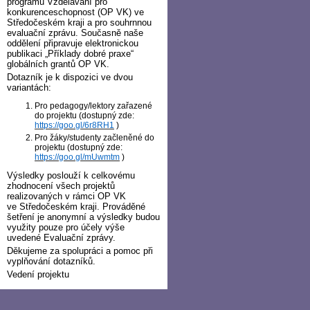
programu Vzdělávání pro
konkurenceschopnost (OP VK) ve
Středočeském kraji a pro souhrnnou
evaluační zprávu. Současně naše
oddělení připravuje elektronickou
publikaci „Příklady dobré praxe“
globálních grantů OP VK.
Dotazník je k dispozici ve dvou
variantách:
Pro pedagogy/lektory zařazené
do projektu (dostupný zde:
https://goo.gl/6r8RH1
)
Pro žáky/studenty začleněné do
projektu (dostupný zde:
https://goo.gl/mUwmtm
)
Výsledky poslouží k celkovému
zhodnocení všech projektů
realizovaných v rámci OP VK
ve Středočeském kraji. Prováděné
šetření je anonymní a výsledky budou
využity pouze pro účely výše
uvedené Evaluační zprávy.
Děkujeme za spolupráci a pomoc při
vyplňování dotazníků.
Vedení projektu