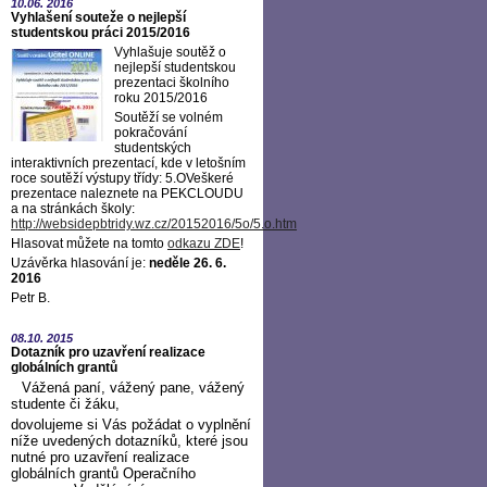
10.06.
2016
Vyhlašení souteže o nejlepší
studentskou práci 2015/2016
Vyhlašuje soutěž o
nejlepší studentskou
prezentaci školního
roku 2015/2016
Soutěží se volném
pokračování
studentských
interaktivních prezentací, kde v letošním
roce soutěží výstupy třídy: 5.OVeškeré
prezentace naleznete na PEKCLOUDU
a na stránkách školy:
http://websidepbtridy.wz.cz/20152016/5o/5.o.htm
Hlasovat můžete na tomto
odkazu ZDE
!
Uzávěrka hlasování je:
neděle 26. 6.
2016
Petr B.
08.10.
2015
Dotazník pro uzavření realizace
globálních grantů
Vážená paní, vážený pane, vážený
studente či žáku,
dovolujeme si Vás požádat o vyplnění
níže uvedených dotazníků, které jsou
nutné pro uzavření realizace
globálních grantů Operačního