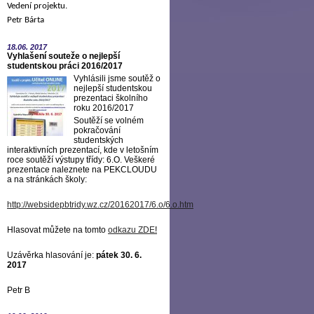
Vedení projektu.
Petr Bárta
18.06.
2017
Vyhlašení souteže o nejlepší
studentskou práci 2016/2017
Vyhlásili jsme soutěž o
nejlepší studentskou
prezentaci školního
roku 2016/2017
Soutěží se volném
pokračování
studentských
interaktivních prezentací, kde v letošním
roce soutěží výstupy třídy: 6.O. Veškeré
prezentace naleznete na PEKCLOUDU
a na stránkách školy:
http://websidepbtridy.wz.cz/20162017/6.o/6.o.htm
Hlasovat můžete na tomto
odkazu ZDE
!
Uzávěrka hlasování je:
pátek 30. 6.
2017
Petr B