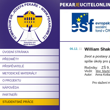
William Sha
06.12.
11
ÚVODNÍ STRÁNKA
život a postavy 
PŘEDMĚTY
spíše úkoly pro 
PŘISPĚVATELÉ
Ročníky:
ZŠ 9, 
Vložil:
Mgr. Mart
METODICKÉ MATERIÁLY
Autor:
Anna Kotl
O PROJEKTU
Pro stažení m
NÁPOVĚDA
PARTNEŘI
STUDENTSKÉ PRÁCE