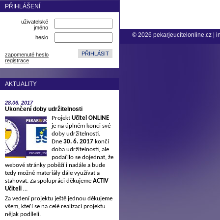
PŘIHLÁŠENÍ
uživatelské
jméno
© 2026
pekarjeucitelonline.cz
|
i
heslo
zapomenuté heslo
registrace
AKTUALITY
28.06.
2017
Ukončení doby udržitelnosti
Projekt
Učitel ONLINE
je na úplném konci své
doby udržitelnosti.
Dne
30. 6. 2017
končí
doba udržitelnosti, ale
podařilo se dojednat, že
webové stránky poběží i nadále a bude
tedy možné materiály dále využívat a
stahovat. Za spolupráci děkujeme
ACTIV
Učiteli
…
Za vedení projektu ještě jednou děkujeme
všem, kteří se na celé realizaci projektu
nějak podíleli.