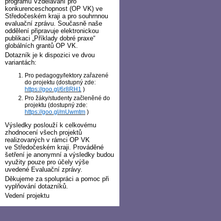
programu Vzdělávání pro
konkurenceschopnost (OP VK) ve
Středočeském kraji a pro souhrnnou
evaluační zprávu. Současně naše
oddělení připravuje elektronickou
publikaci „Příklady dobré praxe“
globálních grantů OP VK.
Dotazník je k dispozici ve dvou
variantách:
Pro pedagogy/lektory zařazené
do projektu (dostupný zde:
https://goo.gl/6r8RH1
)
Pro žáky/studenty začleněné do
projektu (dostupný zde:
https://goo.gl/mUwmtm
)
Výsledky poslouží k celkovému
zhodnocení všech projektů
realizovaných v rámci OP VK
ve Středočeském kraji. Prováděné
šetření je anonymní a výsledky budou
využity pouze pro účely výše
uvedené Evaluační zprávy.
Děkujeme za spolupráci a pomoc při
vyplňování dotazníků.
Vedení projektu