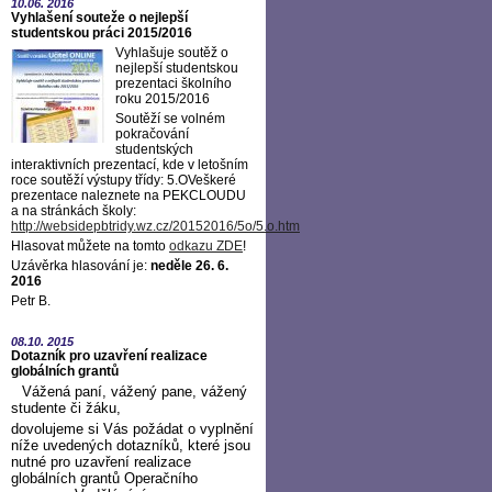
10.06.
2016
Vyhlašení souteže o nejlepší
studentskou práci 2015/2016
Vyhlašuje soutěž o
nejlepší studentskou
prezentaci školního
roku 2015/2016
Soutěží se volném
pokračování
studentských
interaktivních prezentací, kde v letošním
roce soutěží výstupy třídy: 5.OVeškeré
prezentace naleznete na PEKCLOUDU
a na stránkách školy:
http://websidepbtridy.wz.cz/20152016/5o/5.o.htm
Hlasovat můžete na tomto
odkazu ZDE
!
Uzávěrka hlasování je:
neděle 26. 6.
2016
Petr B.
08.10.
2015
Dotazník pro uzavření realizace
globálních grantů
Vážená paní, vážený pane, vážený
studente či žáku,
dovolujeme si Vás požádat o vyplnění
níže uvedených dotazníků, které jsou
nutné pro uzavření realizace
globálních grantů Operačního