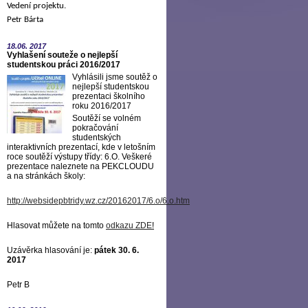
Vedení projektu.
Petr Bárta
18.06.
2017
Vyhlašení souteže o nejlepší
studentskou práci 2016/2017
Vyhlásili jsme soutěž o
nejlepší studentskou
prezentaci školního
roku 2016/2017
Soutěží se volném
pokračování
studentských
interaktivních prezentací, kde v letošním
roce soutěží výstupy třídy: 6.O. Veškeré
prezentace naleznete na PEKCLOUDU
a na stránkách školy:
http://websidepbtridy.wz.cz/20162017/6.o/6.o.htm
Hlasovat můžete na tomto
odkazu ZDE
!
Uzávěrka hlasování je:
pátek 30. 6.
2017
Petr B