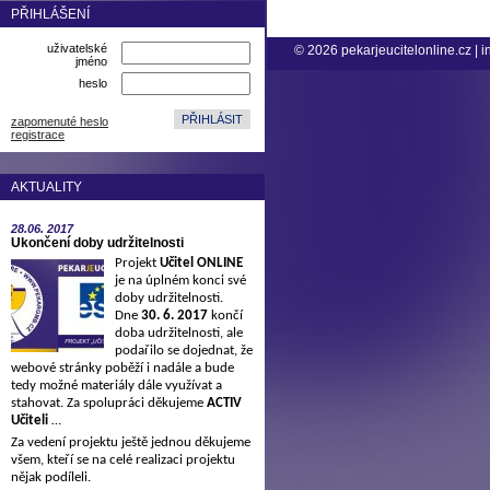
PŘIHLÁŠENÍ
uživatelské
© 2026
pekarjeucitelonline.cz
|
i
jméno
heslo
zapomenuté heslo
registrace
AKTUALITY
28.06.
2017
Ukončení doby udržitelnosti
Projekt
Učitel ONLINE
je na úplném konci své
doby udržitelnosti.
Dne
30. 6. 2017
končí
doba udržitelnosti, ale
podařilo se dojednat, že
webové stránky poběží i nadále a bude
tedy možné materiály dále využívat a
stahovat. Za spolupráci děkujeme
ACTIV
Učiteli
…
Za vedení projektu ještě jednou děkujeme
všem, kteří se na celé realizaci projektu
nějak podíleli.