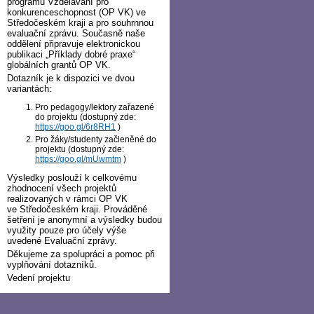
programu Vzdělávání pro
konkurenceschopnost (OP VK) ve
Středočeském kraji a pro souhrnnou
evaluační zprávu. Současně naše
oddělení připravuje elektronickou
publikaci „Příklady dobré praxe“
globálních grantů OP VK.
Dotazník je k dispozici ve dvou
variantách:
Pro pedagogy/lektory zařazené
do projektu (dostupný zde:
https://goo.gl/6r8RH1
)
Pro žáky/studenty začleněné do
projektu (dostupný zde:
https://goo.gl/mUwmtm
)
Výsledky poslouží k celkovému
zhodnocení všech projektů
realizovaných v rámci OP VK
ve Středočeském kraji. Prováděné
šetření je anonymní a výsledky budou
využity pouze pro účely výše
uvedené Evaluační zprávy.
Děkujeme za spolupráci a pomoc při
vyplňování dotazníků.
Vedení projektu