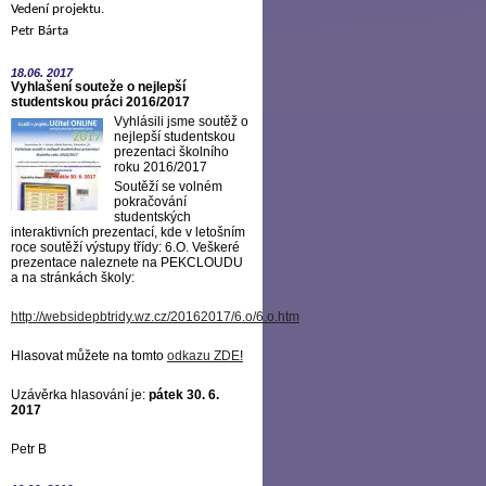
Vedení projektu.
Petr Bárta
18.06.
2017
Vyhlašení souteže o nejlepší
studentskou práci 2016/2017
Vyhlásili jsme soutěž o
nejlepší studentskou
prezentaci školního
roku 2016/2017
Soutěží se volném
pokračování
studentských
interaktivních prezentací, kde v letošním
roce soutěží výstupy třídy: 6.O. Veškeré
prezentace naleznete na PEKCLOUDU
a na stránkách školy:
http://websidepbtridy.wz.cz/20162017/6.o/6.o.htm
Hlasovat můžete na tomto
odkazu ZDE
!
Uzávěrka hlasování je:
pátek 30. 6.
2017
Petr B