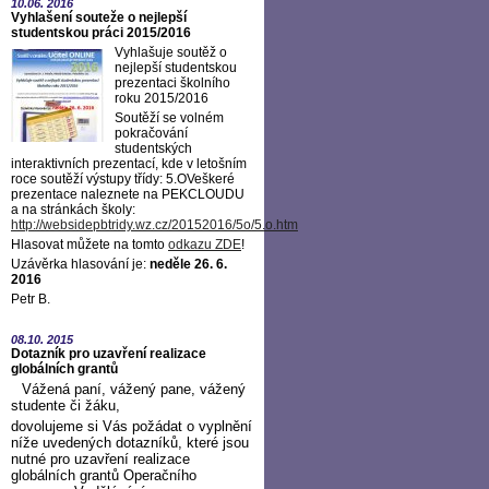
10.06.
2016
Vyhlašení souteže o nejlepší
studentskou práci 2015/2016
Vyhlašuje soutěž o
nejlepší studentskou
prezentaci školního
roku 2015/2016
Soutěží se volném
pokračování
studentských
interaktivních prezentací, kde v letošním
roce soutěží výstupy třídy: 5.OVeškeré
prezentace naleznete na PEKCLOUDU
a na stránkách školy:
http://websidepbtridy.wz.cz/20152016/5o/5.o.htm
Hlasovat můžete na tomto
odkazu ZDE
!
Uzávěrka hlasování je:
neděle 26. 6.
2016
Petr B.
08.10.
2015
Dotazník pro uzavření realizace
globálních grantů
Vážená paní, vážený pane, vážený
studente či žáku,
dovolujeme si Vás požádat o vyplnění
níže uvedených dotazníků, které jsou
nutné pro uzavření realizace
globálních grantů Operačního