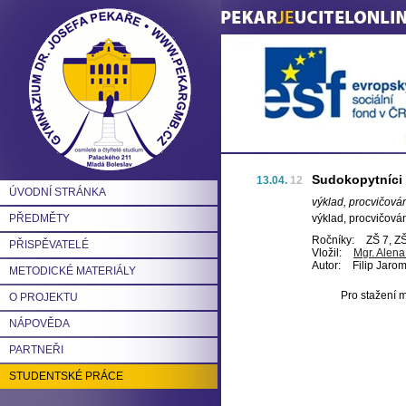
Sudokopytníci
13.04.
12
ÚVODNÍ STRÁNKA
výklad, procvičová
PŘEDMĚTY
výklad, procvičová
Ročníky:
ZŠ 7, ZŠ
PŘISPĚVATELÉ
Vložil:
Mgr. Alen
Autor:
Filip Jaro
METODICKÉ MATERIÁLY
Pro stažení m
O PROJEKTU
NÁPOVĚDA
PARTNEŘI
STUDENTSKÉ PRÁCE