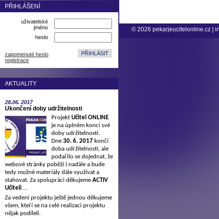
PŘIHLÁŠENÍ
uživatelské
jméno
© 2026
pekarjeucitelonline.cz
|
i
heslo
zapomenuté heslo
registrace
AKTUALITY
28.06.
2017
Ukončení doby udržitelnosti
Projekt
Učitel ONLINE
je na úplném konci své
doby udržitelnosti.
Dne
30. 6. 2017
končí
doba udržitelnosti, ale
podařilo se dojednat, že
webové stránky poběží i nadále a bude
tedy možné materiály dále využívat a
stahovat. Za spolupráci děkujeme
ACTIV
Učiteli
…
Za vedení projektu ještě jednou děkujeme
všem, kteří se na celé realizaci projektu
nějak podíleli.