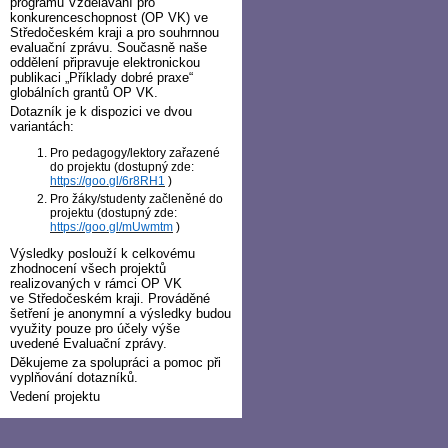
programu Vzdělávání pro
konkurenceschopnost (OP VK) ve
Středočeském kraji a pro souhrnnou
evaluační zprávu. Současně naše
oddělení připravuje elektronickou
publikaci „Příklady dobré praxe“
globálních grantů OP VK.
Dotazník je k dispozici ve dvou
variantách:
Pro pedagogy/lektory zařazené
do projektu (dostupný zde:
https://goo.gl/6r8RH1
)
Pro žáky/studenty začleněné do
projektu (dostupný zde:
https://goo.gl/mUwmtm
)
Výsledky poslouží k celkovému
zhodnocení všech projektů
realizovaných v rámci OP VK
ve Středočeském kraji. Prováděné
šetření je anonymní a výsledky budou
využity pouze pro účely výše
uvedené Evaluační zprávy.
Děkujeme za spolupráci a pomoc při
vyplňování dotazníků.
Vedení projektu