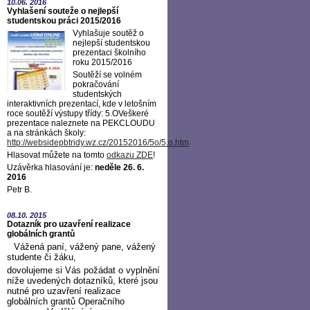
10.06.
2016
Vyhlašení souteže o nejlepší
studentskou práci 2015/2016
Vyhlašuje soutěž o
nejlepší studentskou
prezentaci školního
roku 2015/2016
Soutěží se volném
pokračování
studentských
interaktivních prezentací, kde v letošním
roce soutěží výstupy třídy: 5.OVeškeré
prezentace naleznete na PEKCLOUDU
a na stránkách školy:
http://websidepbtridy.wz.cz/20152016/5o/5.o.htm
Hlasovat můžete na tomto
odkazu ZDE
!
Uzávěrka hlasování je:
neděle 26. 6.
2016
Petr B.
08.10.
2015
Dotazník pro uzavření realizace
globálních grantů
Vážená paní, vážený pane, vážený
studente či žáku,
dovolujeme si Vás požádat o vyplnění
níže uvedených dotazníků, které jsou
nutné pro uzavření realizace
globálních grantů Operačního