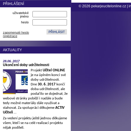
PŘIHLÁŠENÍ
© 2026
pekarjeucitelonline.cz
|
i
uživatelské
jméno
heslo
zapomenuté heslo
registrace
AKTUALITY
28.06.
2017
Ukončení doby udržitelnosti
Projekt
Učitel ONLINE
je na úplném konci své
doby udržitelnosti.
Dne
30. 6. 2017
končí
doba udržitelnosti, ale
podařilo se dojednat, že
webové stránky poběží i nadále a bude
tedy možné materiály dále využívat a
stahovat. Za spolupráci děkujeme
ACTIV
Učiteli
…
Za vedení projektu ještě jednou děkujeme
všem, kteří se na celé realizaci projektu
nějak podíleli.