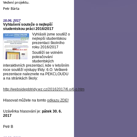
Vedení projektu.
Petr Bárta
18.06.
2017
Vyhlašení souteže o nejlepší
studentskou práci 2016/2017
Vyhlásili jsme soutěž o
nejlepší studentskou
prezentaci školního
roku 2016/2017
Soutěží se volném
pokračování
studentských
interaktivních prezentací, kde v letošním
roce soutěží výstupy třídy: 6.O. Veškeré
prezentace naleznete na PEKCLOUDU
a na stránkách školy:
http://websidepbtridy.wz.cz/20162017/6.o/6.o.htm
Hlasovat můžete na tomto
odkazu ZDE
!
Uzávěrka hlasování je:
pátek 30. 6.
2017
Petr B