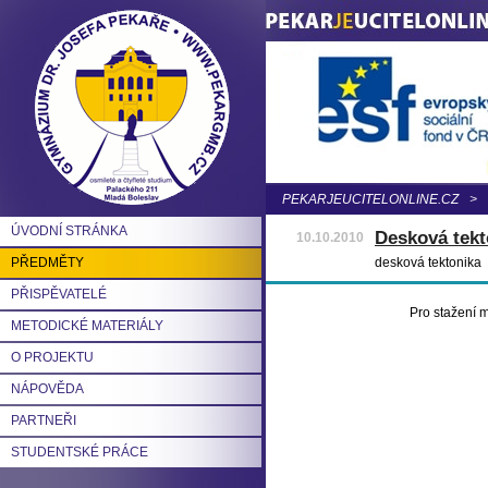
PEKARJEUCITELONLINE.CZ
>
ÚVODNÍ STRÁNKA
Desková tekt
10.10.2010
PŘEDMĚTY
desková tektonika
PŘISPĚVATELÉ
Pro stažení m
METODICKÉ MATERIÁLY
O PROJEKTU
NÁPOVĚDA
PARTNEŘI
STUDENTSKÉ PRÁCE