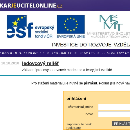
EKARJEUCITELONLINE.CZ
>
PŘEDMĚTY
>
ZEMĚPIS
>
LEDOVCOVÝ RE
ledovcový reliéf
10.10.2010
základní procesy ledovcové modelace a tvary jimi vzniklé
Pro stažení materiálu je nutné se
přihlásit
. Pokud jste nový ná
přihlášení
uživatelské jméno
heslo
zapomenuté heslo
registrace