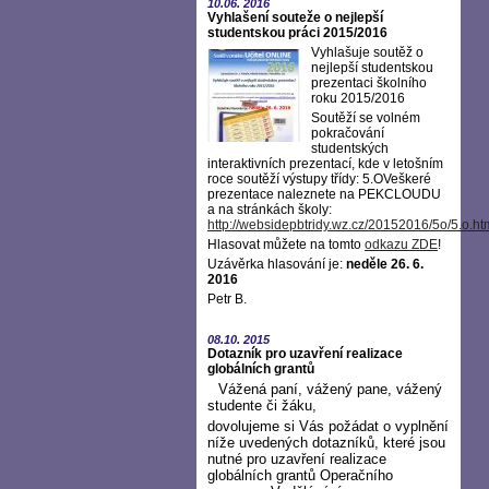
10.06.
2016
Vyhlašení souteže o nejlepší
studentskou práci 2015/2016
Vyhlašuje soutěž o
nejlepší studentskou
prezentaci školního
roku 2015/2016
Soutěží se volném
pokračování
studentských
interaktivních prezentací, kde v letošním
roce soutěží výstupy třídy: 5.OVeškeré
prezentace naleznete na PEKCLOUDU
a na stránkách školy:
http://websidepbtridy.wz.cz/20152016/5o/5.o.ht
Hlasovat můžete na tomto
odkazu ZDE
!
Uzávěrka hlasování je:
neděle 26. 6.
2016
Petr B.
08.10.
2015
Dotazník pro uzavření realizace
globálních grantů
Vážená paní, vážený pane, vážený
studente či žáku,
dovolujeme si Vás požádat o vyplnění
níže uvedených dotazníků, které jsou
nutné pro uzavření realizace
globálních grantů Operačního