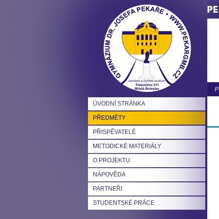
P
ÚVODNÍ STRÁNKA
PŘEDMĚTY
PŘISPĚVATELÉ
METODICKÉ MATERIÁLY
O PROJEKTU
NÁPOVĚDA
PARTNEŘI
STUDENTSKÉ PRÁCE