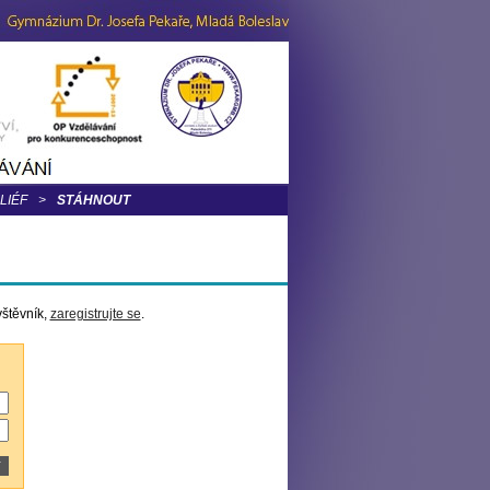
LIÉF
>
STÁHNOUT
vštěvník,
zaregistrujte se
.