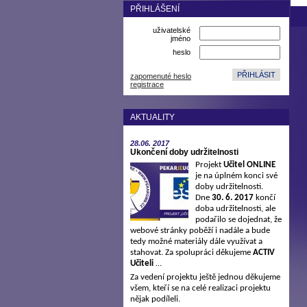
PŘIHLÁŠENÍ
uživatelské
jméno
heslo
zapomenuté heslo
registrace
AKTUALITY
28.06.
2017
Ukončení doby udržitelnosti
Projekt
Učitel ONLINE
je na úplném konci své
doby udržitelnosti.
Dne
30. 6. 2017
končí
doba udržitelnosti, ale
podařilo se dojednat, že
webové stránky poběží i nadále a bude
tedy možné materiály dále využívat a
stahovat. Za spolupráci děkujeme
ACTIV
Učiteli
…
Za vedení projektu ještě jednou děkujeme
všem, kteří se na celé realizaci projektu
nějak podíleli.