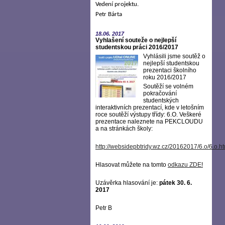
Vedení projektu.
Petr Bárta
18.06.
2017
Vyhlašení souteže o nejlepší
studentskou práci 2016/2017
Vyhlásili jsme soutěž o
nejlepší studentskou
prezentaci školního
roku 2016/2017
Soutěží se volném
pokračování
studentských
interaktivních prezentací, kde v letošním
roce soutěží výstupy třídy: 6.O. Veškeré
prezentace naleznete na PEKCLOUDU
a na stránkách školy:
http://websidepbtridy.wz.cz/20162017/6.o/6.o.h
Hlasovat můžete na tomto
odkazu ZDE
!
Uzávěrka hlasování je:
pátek 30. 6.
2017
Petr B