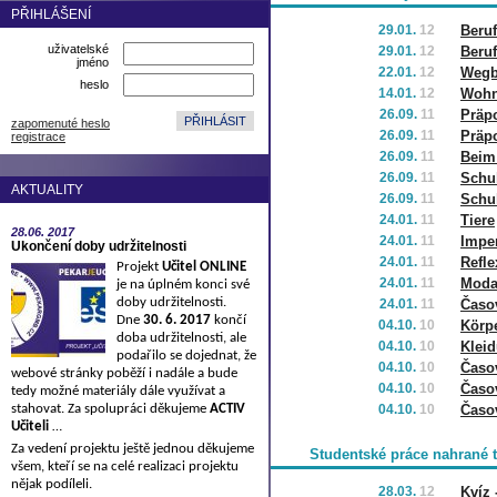
PŘIHLÁŠENÍ
29.01.
12
Beruf
uživatelské
29.01.
12
Beruf
jméno
22.01.
12
Wegb
heslo
14.01.
12
Wohn
26.09.
11
Präpo
zapomenuté heslo
26.09.
11
Präpo
registrace
26.09.
11
Beim 
26.09.
11
Schu
AKTUALITY
26.09.
11
Schu
24.01.
11
Tiere
28.06.
2017
24.01.
11
Imper
Ukončení doby udržitelnosti
24.01.
11
Refle
Projekt
Učitel ONLINE
24.01.
11
Moda
je na úplném konci své
doby udržitelnosti.
24.01.
11
Časov
Dne
30. 6. 2017
končí
04.10.
10
Körpe
doba udržitelnosti, ale
04.10.
10
Klei
podařilo se dojednat, že
04.10.
10
Časov
webové stránky poběží i nadále a bude
04.10.
10
Časov
tedy možné materiály dále využívat a
stahovat. Za spolupráci děkujeme
ACTIV
04.10.
10
Časov
Učiteli
…
Za vedení projektu ještě jednou děkujeme
Studentské práce nahrané 
všem, kteří se na celé realizaci projektu
nějak podíleli.
28.03.
12
Kvíz 