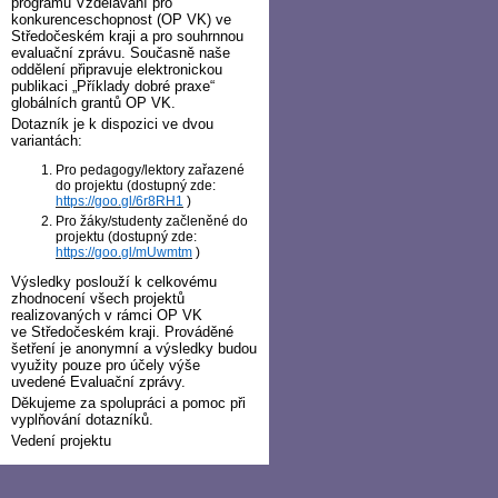
programu Vzdělávání pro
konkurenceschopnost (OP VK) ve
Středočeském kraji a pro souhrnnou
evaluační zprávu. Současně naše
oddělení připravuje elektronickou
publikaci „Příklady dobré praxe“
globálních grantů OP VK.
Dotazník je k dispozici ve dvou
variantách:
Pro pedagogy/lektory zařazené
do projektu (dostupný zde:
https://goo.gl/6r8RH1
)
Pro žáky/studenty začleněné do
projektu (dostupný zde:
https://goo.gl/mUwmtm
)
Výsledky poslouží k celkovému
zhodnocení všech projektů
realizovaných v rámci OP VK
ve Středočeském kraji. Prováděné
šetření je anonymní a výsledky budou
využity pouze pro účely výše
uvedené Evaluační zprávy.
Děkujeme za spolupráci a pomoc při
vyplňování dotazníků.
Vedení projektu