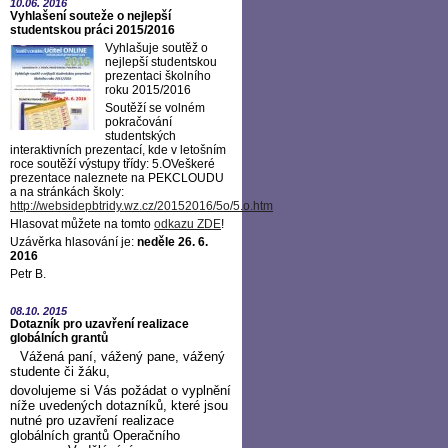
10.06.
2016
Vyhlašení souteže o nejlepší
studentskou práci 2015/2016
Vyhlašuje soutěž o
nejlepší studentskou
prezentaci školního
roku 2015/2016
Soutěží se volném
pokračování
studentských
interaktivních prezentací, kde v letošním
roce soutěží výstupy třídy: 5.OVeškeré
prezentace naleznete na PEKCLOUDU
a na stránkách školy:
http://websidepbtridy.wz.cz/20152016/5o/5.o.htm
Hlasovat můžete na tomto
odkazu ZDE
!
Uzávěrka hlasování je:
neděle 26. 6.
2016
Petr B.
08.10.
2015
Dotazník pro uzavření realizace
globálních grantů
Vážená paní, vážený pane, vážený
studente či žáku,
dovolujeme si Vás požádat o vyplnění
níže uvedených dotazníků, které jsou
nutné pro uzavření realizace
globálních grantů Operačního