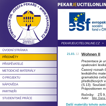
PEKARJEUCITELONLINE.CZ
>
ÚVODNÍ STRÁNKA
Wohnen II
21.03.
12
PŘEDMĚTY
Prezentace je u
PŘISPĚVATELÉ
opakování lexik
Časový rozsah č
METODICKÉ MATERIÁLY
lexikálního mate
gramatická cviče
O PROJEKTU
předložkových va
NÁPOVĚDA
(S.13). Součástí
Präpositionen mi
PARTNEŘI
Ročníky:
ZŠ 9, 
STUDENTSKÉ PRÁCE
Autor:
Mgr. Dana
Další materiály tohoto auto