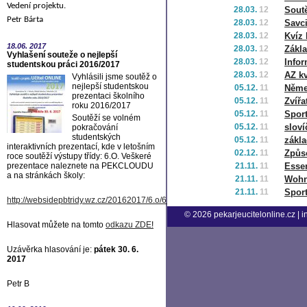
Vedení projektu.
28.03.
12
Sout
Petr Bárta
28.03.
12
Savc
28.03.
12
Kvíz
18.06.
2017
28.03.
12
Zákl
Vyhlašení souteže o nejlepší
28.03.
12
Infor
studentskou práci 2016/2017
28.03.
12
AZ kv
Vyhlásili jsme soutěž o
nejlepší studentskou
05.12.
11
Něme
prezentaci školního
05.12.
11
Zvířa
roku 2016/2017
05.12.
11
Sport
Soutěží se volném
05.12.
11
sloví
pokračování
studentských
05.12.
11
zákl
interaktivních prezentací, kde v letošním
02.12.
11
Způs
roce soutěží výstupy třídy: 6.O. Veškeré
prezentace naleznete na PEKCLOUDU
21.11.
11
Esse
a na stránkách školy:
21.11.
11
Woh
21.11.
11
Spor
http://websidepbtridy.wz.cz/20162017/6.o/6.o.htm
© 2026
pekarjeucitelonline.cz
|
i
Hlasovat můžete na tomto
odkazu ZDE
!
Uzávěrka hlasování je:
pátek 30. 6.
2017
Petr B