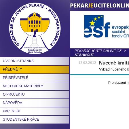
PEKARJEUCITELONLINE.CZ
>
STÁHNOUT
ÚVODNÍ STRÁNKA
Nucené kmitá
12.02.2012
PŘEDMĚTY
Výklad nuceného k
PŘISPĚVATELÉ
Pro stažení m
METODICKÉ MATERIÁLY
O PROJEKTU
NÁPOVĚDA
PARTNEŘI
STUDENTSKÉ PRÁCE