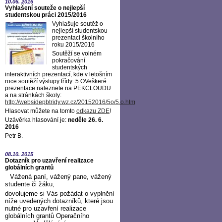
10.06.
2016
Vyhlašení souteže o nejlepší
studentskou práci 2015/2016
Vyhlašuje soutěž o
nejlepší studentskou
prezentaci školního
roku 2015/2016
Soutěží se volném
pokračování
studentských
interaktivních prezentací, kde v letošním
roce soutěží výstupy třídy: 5.OVeškeré
prezentace naleznete na PEKCLOUDU
a na stránkách školy:
http://websidepbtridy.wz.cz/20152016/5o/5.o.htm
Hlasovat můžete na tomto
odkazu ZDE
!
Uzávěrka hlasování je:
neděle 26. 6.
2016
Petr B.
08.10.
2015
Dotazník pro uzavření realizace
globálních grantů
Vážená paní, vážený pane, vážený
studente či žáku,
dovolujeme si Vás požádat o vyplnění
níže uvedených dotazníků, které jsou
nutné pro uzavření realizace
globálních grantů Operačního