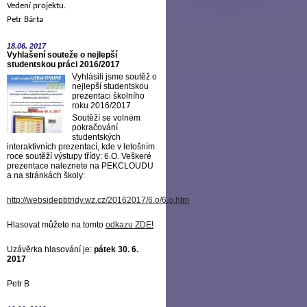
Vedení projektu.
Petr Bárta
18.06.
2017
Vyhlašení souteže o nejlepší
studentskou práci 2016/2017
Vyhlásili jsme soutěž o
nejlepší studentskou
prezentaci školního
roku 2016/2017
Soutěží se volném
pokračování
studentských
interaktivních prezentací, kde v letošním
roce soutěží výstupy třídy: 6.O. Veškeré
prezentace naleznete na PEKCLOUDU
a na stránkách školy:
http://websidepbtridy.wz.cz/20162017/6.o/6.o.htm
Hlasovat můžete na tomto
odkazu ZDE
!
Uzávěrka hlasování je:
pátek 30. 6.
2017
Petr B