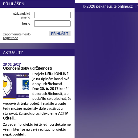
PŘIHLÁŠENÍ
© 2026
pekarjeucitelonline.cz
|
i
uživatelské
jméno
heslo
zapomenuté heslo
registrace
AKTUALITY
28.06.
2017
Ukončení doby udržitelnosti
Projekt
Učitel ONLINE
je na úplném konci své
doby udržitelnosti.
Dne
30. 6. 2017
končí
doba udržitelnosti, ale
podařilo se dojednat, že
webové stránky poběží i nadále a bude
tedy možné materiály dále využívat a
stahovat. Za spolupráci děkujeme
ACTIV
Učiteli
…
Za vedení projektu ještě jednou děkujeme
všem, kteří se na celé realizaci projektu
nějak podíleli.