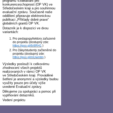
programu Vzdělávání pro
konkurenceschopnost (OP VK) ve
Středočeském kraji a pro souhrnnou
evaluační zprávu. Současně naše
oddělení připravuje elektronickou
publikaci „Příklady dobré praxe“
globálních grantů OP VK.
Dotazník je k dispozici ve dvou
variantách:
Pro pedagogy/lektory zařazené
do projektu (dostupný zde:
https://goo.gl/6r8RH1
)
Pro žáky/studenty začleněné do
projektu (dostupný zde:
https://goo.gl/mUwmtm
)
Výsledky poslouží k celkovému
zhodnocení všech projektů
realizovaných v rámci OP VK
ve Středočeském kraji. Prováděné
šetření je anonymní a výsledky budou
využity pouze pro účely výše
uvedené Evaluační zprávy.
Děkujeme za spolupráci a pomoc při
vyplňování dotazníků.
Vedení projektu