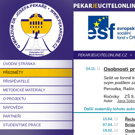
PEKARJEUCITELONLINE.CZ
>
ÚVODNÍ STRÁNKA
Osobnosti pr
24.11.
11
PŘEDMĚTY
Sešit ve formě 
PŘISPĚVATELÉ
svým podílem zap
Peroutka, Rašín
METODICKÉ MATERIÁLY
Ročníky:
ZŠ 9,
O PROJEKTU
Autor:
Jana Sobo
NÁPOVĚDA
Další materiály tohoto auto
PARTNEŘI
15.04.
12
Řecko
07.04.
12
Britá
STUDENTSKÉ PRÁCE
19.02.
12
Osobn