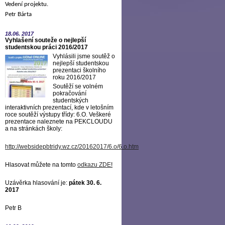
Vedení projektu.
Petr Bárta
18.06.
2017
Vyhlašení souteže o nejlepší
studentskou práci 2016/2017
Vyhlásili jsme soutěž o
nejlepší studentskou
prezentaci školního
roku 2016/2017
Soutěží se volném
pokračování
studentských
interaktivních prezentací, kde v letošním
roce soutěží výstupy třídy: 6.O. Veškeré
prezentace naleznete na PEKCLOUDU
a na stránkách školy:
http://websidepbtridy.wz.cz/20162017/6.o/6.o.htm
Hlasovat můžete na tomto
odkazu ZDE
!
Uzávěrka hlasování je:
pátek 30. 6.
2017
Petr B