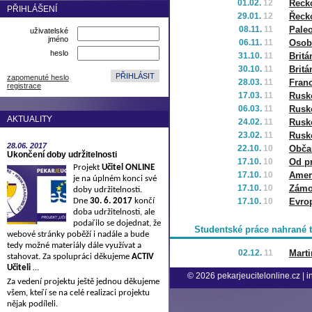
01.02.
12
Řecko
PŘIHLÁŠENÍ
29.01.
12
Řecko
08.11.
11
Paleo
uživatelské
jméno
06.11.
11
Osob
heslo
31.10.
11
Britá
30.10.
11
Britá
zapomenuté heslo
28.03.
11
Franc
registrace
17.03.
11
Rusko
06.03.
11
Rusko
AKTUALITY
24.02.
11
Rusk
23.02.
11
Rusk
28.06.
2017
22.10.
10
Obča
Ukončení doby udržitelnosti
17.10.
10
Od pr
Projekt
Učitel ONLINE
17.10.
10
Amer
je na úplném konci své
17.10.
10
Zámo
doby udržitelnosti.
Dne
30. 6. 2017
končí
17.10.
10
Evro
doba udržitelnosti, ale
podařilo se dojednat, že
Studentské práce nahrané 
webové stránky poběží i nadále a bude
tedy možné materiály dále využívat a
02.12.
11
Marti
stahovat. Za spolupráci děkujeme
ACTIV
Učiteli
…
© 2026
pekarjeucitelonline.cz
|
i
Za vedení projektu ještě jednou děkujeme
všem, kteří se na celé realizaci projektu
nějak podíleli.