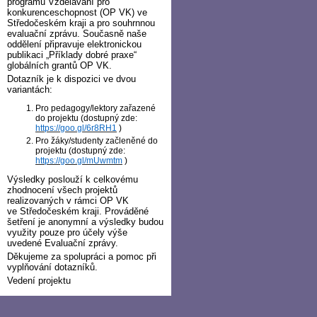
programu Vzdělávání pro
konkurenceschopnost (OP VK) ve
Středočeském kraji a pro souhrnnou
evaluační zprávu. Současně naše
oddělení připravuje elektronickou
publikaci „Příklady dobré praxe“
globálních grantů OP VK.
Dotazník je k dispozici ve dvou
variantách:
Pro pedagogy/lektory zařazené
do projektu (dostupný zde:
https://goo.gl/6r8RH1
)
Pro žáky/studenty začleněné do
projektu (dostupný zde:
https://goo.gl/mUwmtm
)
Výsledky poslouží k celkovému
zhodnocení všech projektů
realizovaných v rámci OP VK
ve Středočeském kraji. Prováděné
šetření je anonymní a výsledky budou
využity pouze pro účely výše
uvedené Evaluační zprávy.
Děkujeme za spolupráci a pomoc při
vyplňování dotazníků.
Vedení projektu