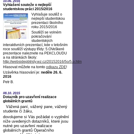
10.06.
2016
Vyhlašení souteže o nejlepší
studentskou práci 2015/2016
Vyhlašuje soutěž o
nejlepší studentskou
prezentaci školního
roku 2015/2016
Soutěží se volném
pokračování
studentských
interaktivních prezentací, kde v letošním
roce soutěží výstupy třídy: 5.OVeškeré
prezentace naleznete na PEKCLOUDU
a na stránkách školy:
http://websidepbtridy.wz.cz/20152016/5o/5.o.htm
Hlasovat můžete na tomto
odkazu ZDE
!
Uzávěrka hlasování je:
neděle 26. 6.
2016
Petr B.
08.10.
2015
Dotazník pro uzavření realizace
globálních grantů
Vážená paní, vážený pane, vážený
studente či žáku,
dovolujeme si Vás požádat o vyplnění
níže uvedených dotazníků, které jsou
nutné pro uzavření realizace
globálních grantů Operačního