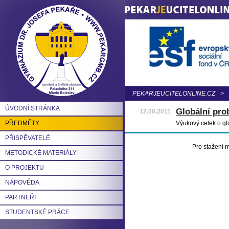
PEKARJEUCITELONLINE.CZ
>
ÚVODNÍ STRÁNKA
Globální pro
12.08.2011
PŘEDMĚTY
Výukový celek o gl
PŘISPĚVATELÉ
Pro stažení m
METODICKÉ MATERIÁLY
O PROJEKTU
NÁPOVĚDA
PARTNEŘI
STUDENTSKÉ PRÁCE