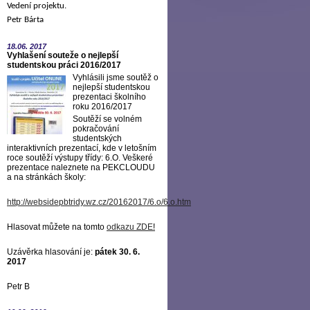
Vedení projektu.
Petr Bárta
18.06.
2017
Vyhlašení souteže o nejlepší
studentskou práci 2016/2017
Vyhlásili jsme soutěž o
nejlepší studentskou
prezentaci školního
roku 2016/2017
Soutěží se volném
pokračování
studentských
interaktivních prezentací, kde v letošním
roce soutěží výstupy třídy: 6.O. Veškeré
prezentace naleznete na PEKCLOUDU
a na stránkách školy:
http://websidepbtridy.wz.cz/20162017/6.o/6.o.htm
Hlasovat můžete na tomto
odkazu ZDE
!
Uzávěrka hlasování je:
pátek 30. 6.
2017
Petr B