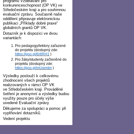
programu Vzdělávání pro
konkurenceschopnost (OP VK) ve
Středočeském kraji a pro souhrnnou
evaluační zprávu. Současně naše
oddělení připravuje elektronickou
publikaci „Příklady dobré praxe“
globálních grantů OP VK.
Dotazník je k dispozici ve dvou
variantách:
Pro pedagogy/lektory zařazené
do projektu (dostupný zde:
https://goo.gl/6r8RH1
)
Pro žáky/studenty začleněné do
projektu (dostupný zde:
https://goo.gl/mUwmtm
)
Výsledky poslouží k celkovému
zhodnocení všech projektů
realizovaných v rámci OP VK
ve Středočeském kraji. Prováděné
šetření je anonymní a výsledky budou
využity pouze pro účely výše
uvedené Evaluační zprávy.
Děkujeme za spolupráci a pomoc při
vyplňování dotazníků.
Vedení projektu