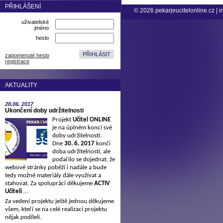
PŘIHLÁŠENÍ
© 2026
pekarjeucitelonline.cz
|
i
uživatelské
jméno
heslo
zapomenuté heslo
registrace
AKTUALITY
28.06.
2017
Ukončení doby udržitelnosti
Projekt
Učitel ONLINE
je na úplném konci své
doby udržitelnosti.
Dne
30. 6. 2017
končí
doba udržitelnosti, ale
podařilo se dojednat, že
webové stránky poběží i nadále a bude
tedy možné materiály dále využívat a
stahovat. Za spolupráci děkujeme
ACTIV
Učiteli
…
Za vedení projektu ještě jednou děkujeme
všem, kteří se na celé realizaci projektu
nějak podíleli.