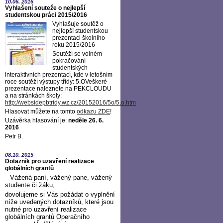
10.06.
2016
Vyhlašení souteže o nejlepší
studentskou práci 2015/2016
Vyhlašuje soutěž o
nejlepší studentskou
prezentaci školního
roku 2015/2016
Soutěží se volném
pokračování
studentských
interaktivních prezentací, kde v letošním
roce soutěží výstupy třídy: 5.OVeškeré
prezentace naleznete na PEKCLOUDU
a na stránkách školy:
http://websidepbtridy.wz.cz/20152016/5o/5.o.htm
Hlasovat můžete na tomto
odkazu ZDE
!
Uzávěrka hlasování je:
neděle 26. 6.
2016
Petr B.
08.10.
2015
Dotazník pro uzavření realizace
globálních grantů
Vážená paní, vážený pane, vážený
studente či žáku,
dovolujeme si Vás požádat o vyplnění
níže uvedených dotazníků, které jsou
nutné pro uzavření realizace
globálních grantů Operačního