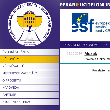
PEKARJEUCITELONLINE.CZ
>
ÚVODNÍ STRÁNKA
Mozek
09.10.2010
PŘEDMĚTY
Stavba a funkce moz
PŘISPĚVATELÉ
Pro stažení m
METODICKÉ MATERIÁLY
O PROJEKTU
NÁPOVĚDA
PARTNEŘI
STUDENTSKÉ PRÁCE