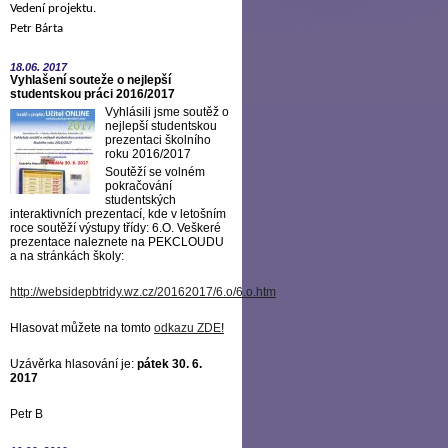
Vedení projektu.
Petr Bárta
18.06.
2017
Vyhlašení souteže o nejlepší
studentskou práci 2016/2017
Vyhlásili jsme soutěž o
nejlepší studentskou
prezentaci školního
roku 2016/2017
Soutěží se volném
pokračování
studentských
interaktivních prezentací, kde v letošním
roce soutěží výstupy třídy: 6.O. Veškeré
prezentace naleznete na PEKCLOUDU
a na stránkách školy:
http://websidepbtridy.wz.cz/20162017/6.o/6.o.htm
Hlasovat můžete na tomto
odkazu ZDE
!
Uzávěrka hlasování je:
pátek 30. 6.
2017
Petr B