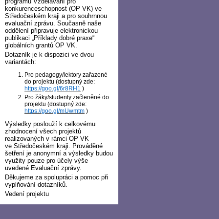
programu Vzdělávání pro
konkurenceschopnost (OP VK) ve
Středočeském kraji a pro souhrnnou
evaluační zprávu. Současně naše
oddělení připravuje elektronickou
publikaci „Příklady dobré praxe“
globálních grantů OP VK.
Dotazník je k dispozici ve dvou
variantách:
Pro pedagogy/lektory zařazené
do projektu (dostupný zde:
https://goo.gl/6r8RH1
)
Pro žáky/studenty začleněné do
projektu (dostupný zde:
https://goo.gl/mUwmtm
)
Výsledky poslouží k celkovému
zhodnocení všech projektů
realizovaných v rámci OP VK
ve Středočeském kraji. Prováděné
šetření je anonymní a výsledky budou
využity pouze pro účely výše
uvedené Evaluační zprávy.
Děkujeme za spolupráci a pomoc při
vyplňování dotazníků.
Vedení projektu