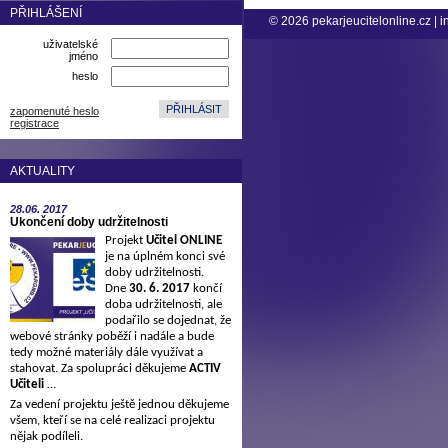
PŘIHLÁŠENÍ
© 2026
pekarjeucitelonline.cz
|
i
uživatelské
jméno
heslo
zapomenuté heslo
registrace
AKTUALITY
28.06.
2017
Ukončení doby udržitelnosti
Projekt
Učitel ONLINE
je na úplném konci své
doby udržitelnosti.
Dne
30. 6. 2017
končí
doba udržitelnosti, ale
podařilo se dojednat, že
webové stránky poběží i nadále a bude
tedy možné materiály dále využívat a
stahovat. Za spolupráci děkujeme
ACTIV
Učiteli
…
Za vedení projektu ještě jednou děkujeme
všem, kteří se na celé realizaci projektu
nějak podíleli.