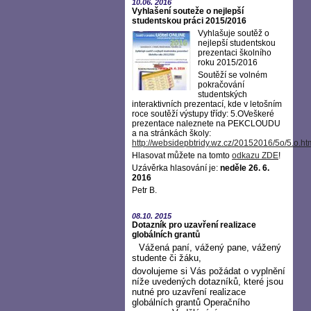
10.06.
2016
Vyhlašení souteže o nejlepší
studentskou práci 2015/2016
Vyhlašuje soutěž o
nejlepší studentskou
prezentaci školního
roku 2015/2016
Soutěží se volném
pokračování
studentských
interaktivních prezentací, kde v letošním
roce soutěží výstupy třídy: 5.OVeškeré
prezentace naleznete na PEKCLOUDU
a na stránkách školy:
http://websidepbtridy.wz.cz/20152016/5o/5.o.ht
Hlasovat můžete na tomto
odkazu ZDE
!
Uzávěrka hlasování je:
neděle 26. 6.
2016
Petr B.
08.10.
2015
Dotazník pro uzavření realizace
globálních grantů
Vážená paní, vážený pane, vážený
studente či žáku,
dovolujeme si Vás požádat o vyplnění
níže uvedených dotazníků, které jsou
nutné pro uzavření realizace
globálních grantů Operačního