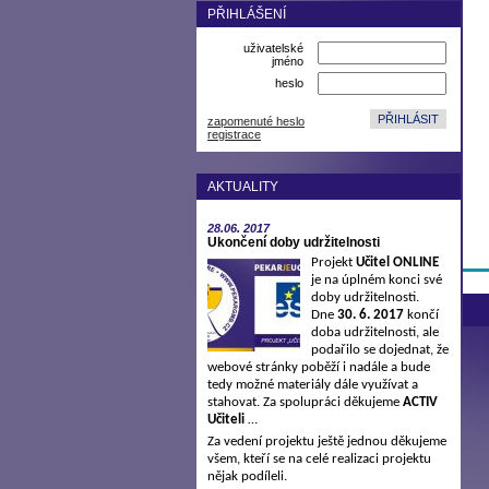
PŘIHLÁŠENÍ
uživatelské
jméno
heslo
zapomenuté heslo
registrace
AKTUALITY
28.06.
2017
Ukončení doby udržitelnosti
Projekt
Učitel ONLINE
je na úplném konci své
doby udržitelnosti.
Dne
30. 6. 2017
končí
doba udržitelnosti, ale
podařilo se dojednat, že
webové stránky poběží i nadále a bude
tedy možné materiály dále využívat a
stahovat. Za spolupráci děkujeme
ACTIV
Učiteli
…
Za vedení projektu ještě jednou děkujeme
všem, kteří se na celé realizaci projektu
nějak podíleli.