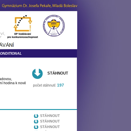
CONDITIONAL
STÁHNOUT
ladovou,
dní hodina k nové
197
počet stáhnutí:
STÁHNOUT
STÁHNOUT
STÁHNOUT