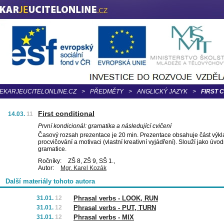
EKARJEUCITELONLINE.CZ
>
PŘEDMĚTY
>
ANGLICKÝ JAZYK
>
FIRST 
First conditional
14.03.
11
První kondicionál: gramatika a následující cvičení
Časový rozsah prezentace je 20 min. Prezentace obsahuje část výk
procvičování a motivaci (vlastní kreativní vyjádření). Slouží jako úvo
gramatice.
Ročníky:
ZŠ 8, ZŠ 9, SŠ 1.,
Autor:
Mgr. Karel Kozák
Další materiály tohoto autora
31.01.
12
Phrasal verbs - LOOK, RUN
31.01.
12
Phrasal verbs - PUT, TURN
31.01.
12
Phrasal verbs - MIX