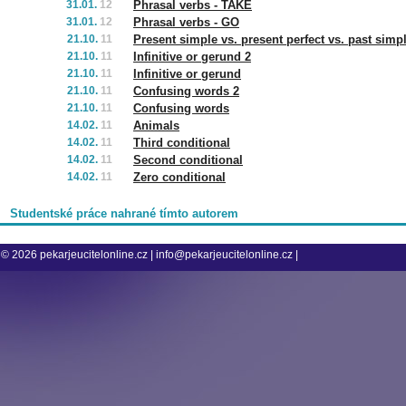
31.01.
12
Phrasal verbs - TAKE
31.01.
12
Phrasal verbs - GO
21.10.
11
Present simple vs. present perfect vs. past simp
21.10.
11
Infinitive or gerund 2
21.10.
11
Infinitive or gerund
21.10.
11
Confusing words 2
21.10.
11
Confusing words
14.02.
11
Animals
14.02.
11
Third conditional
14.02.
11
Second conditional
14.02.
11
Zero conditional
Studentské práce nahrané tímto autorem
© 2026
pekarjeucitelonline.cz
|
info@pekarjeucitelonline.cz
|