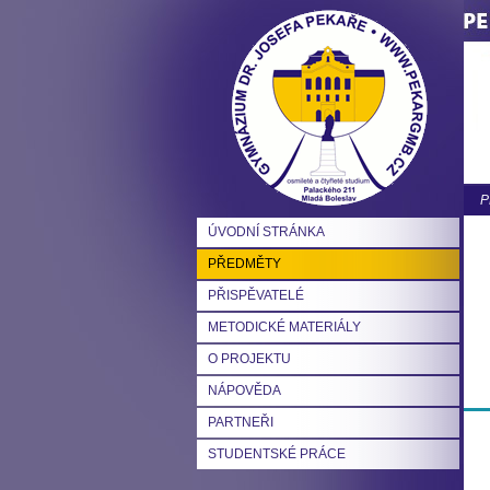
P
ÚVODNÍ STRÁNKA
PŘEDMĚTY
PŘISPĚVATELÉ
METODICKÉ MATERIÁLY
O PROJEKTU
NÁPOVĚDA
PARTNEŘI
STUDENTSKÉ PRÁCE