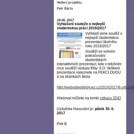
Vedení projektu.
Petr Bárta
18.06.
2017
Vyhlašení souteže o nejlepší
studentskou práci 2016/2017
Vyhlásili jsme soutěž o
nejlepší studentskou
prezentaci školního
roku 2016/2017
Soutěží se volném
pokračování
studentských
interaktivních prezentací, kde v letošním
roce soutěží výstupy třídy: 6.O. Veškeré
prezentace naleznete na PEKCLOUDU
a na stránkách školy:
http://websidepbtridy.wz.cz/20162017/6.o/6.o.h
Hlasovat můžete na tomto
odkazu ZDE
!
Uzávěrka hlasování je:
pátek 30. 6.
2017
Petr B