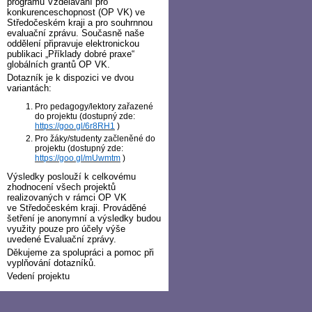
programu Vzdělávání pro
konkurenceschopnost (OP VK) ve
Středočeském kraji a pro souhrnnou
evaluační zprávu. Současně naše
oddělení připravuje elektronickou
publikaci „Příklady dobré praxe“
globálních grantů OP VK.
Dotazník je k dispozici ve dvou
variantách:
Pro pedagogy/lektory zařazené
do projektu (dostupný zde:
https://goo.gl/6r8RH1
)
Pro žáky/studenty začleněné do
projektu (dostupný zde:
https://goo.gl/mUwmtm
)
Výsledky poslouží k celkovému
zhodnocení všech projektů
realizovaných v rámci OP VK
ve Středočeském kraji. Prováděné
šetření je anonymní a výsledky budou
využity pouze pro účely výše
uvedené Evaluační zprávy.
Děkujeme za spolupráci a pomoc při
vyplňování dotazníků.
Vedení projektu