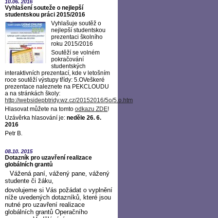
10.06.
2016
Vyhlašení souteže o nejlepší
studentskou práci 2015/2016
Vyhlašuje soutěž o
nejlepší studentskou
prezentaci školního
roku 2015/2016
Soutěží se volném
pokračování
studentských
interaktivních prezentací, kde v letošním
roce soutěží výstupy třídy: 5.OVeškeré
prezentace naleznete na PEKCLOUDU
a na stránkách školy:
http://websidepbtridy.wz.cz/20152016/5o/5.o.htm
Hlasovat můžete na tomto
odkazu ZDE
!
Uzávěrka hlasování je:
neděle 26. 6.
2016
Petr B.
08.10.
2015
Dotazník pro uzavření realizace
globálních grantů
Vážená paní, vážený pane, vážený
studente či žáku,
dovolujeme si Vás požádat o vyplnění
níže uvedených dotazníků, které jsou
nutné pro uzavření realizace
globálních grantů Operačního