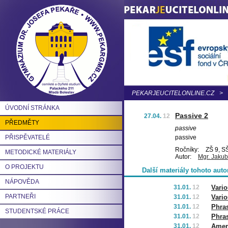
PEKARJEUCITELONLINE.CZ
>
ÚVODNÍ STRÁNKA
Passive 2
27.04.
12
PŘEDMĚTY
passive
PŘISPĚVATELÉ
passive
Ročníky:
ZŠ 9, SŠ
METODICKÉ MATERIÁLY
Autor:
Mgr. Jakub
O PROJEKTU
Další materiály tohoto auto
NÁPOVĚDA
31.01.
12
Vario
PARTNEŘI
31.01.
12
Vario
31.01.
12
Phras
STUDENTSKÉ PRÁCE
31.01.
12
Phra
31.01.
12
Ameri