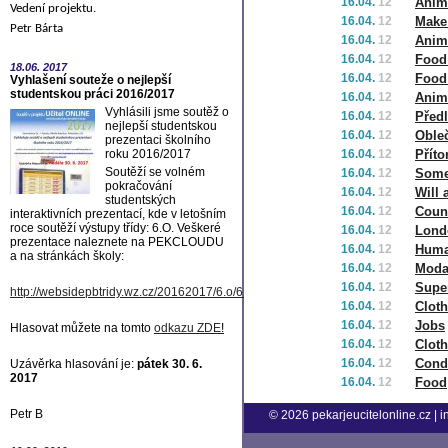
16.04.
12
Anim
Vedení projektu.
16.04.
12
Make
Petr Bárta
16.04.
12
Anim
16.04.
12
Food
18.06.
2017
16.04.
12
Food
Vyhlašení souteže o nejlepší
studentskou práci 2016/2017
16.04.
12
Anim
Vyhlásili jsme soutěž o
16.04.
12
Před
nejlepší studentskou
16.04.
12
Oble
prezentaci školního
roku 2016/2017
16.04.
12
Přít
Soutěží se volném
16.04.
12
Some
pokračování
16.04.
12
Will 
studentských
16.04.
12
Coun
interaktivních prezentací, kde v letošním
roce soutěží výstupy třídy: 6.O. Veškeré
16.04.
12
Lond
prezentace naleznete na PEKCLOUDU
16.04.
12
Huma
a na stránkách školy:
16.04.
12
Moda
16.04.
12
Super
http://websidepbtridy.wz.cz/20162017/6.o/6.o.htm
16.04.
12
Cloth
16.04.
12
Jobs
Hlasovat můžete na tomto
odkazu ZDE
!
16.04.
12
Clot
16.04.
12
Condi
Uzávěrka hlasování je:
pátek 30. 6.
2017
16.04.
12
Food
Petr B
© 2026
pekarjeucitelonline.cz
|
i