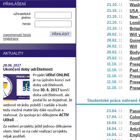
PŘIHLÁŠENÍ
21.10.
11
Wash
21.10.
11
USA -
uživatelské
21.10.
11
New 
jméno
21.10.
11
Lond
heslo
21.10.
11
Brita
26.02.
11
Will 
zapomenuté heslo
registrace
26.02.
11
Goin
26.02.
11
Will
26.02.
11
Body
AKTUALITY
25.02.
11
Anoth
11.10.
10
Pres
28.06.
2017
Ukončení doby udržitelnosti
11.10.
10
Past 
Projekt
Učitel ONLINE
11.10.
10
Prese
je na úplném konci své
11.10.
10
Prese
doby udržitelnosti.
11.10.
10
Prese
Dne
30. 6. 2017
končí
doba udržitelnosti, ale
podařilo se dojednat, že
Studentské práce nahrané 
webové stránky poběží i nadále a bude
tedy možné materiály dále využívat a
23.04.
12
Passi
stahovat. Za spolupráci děkujeme
ACTIV
17.04.
12
Color
Učiteli
…
16.04.
12
Food
Za vedení projektu ještě jednou děkujeme
16.04.
12
Artic
všem, kteří se na celé realizaci projektu
16.04.
12
Engl
nějak podíleli.