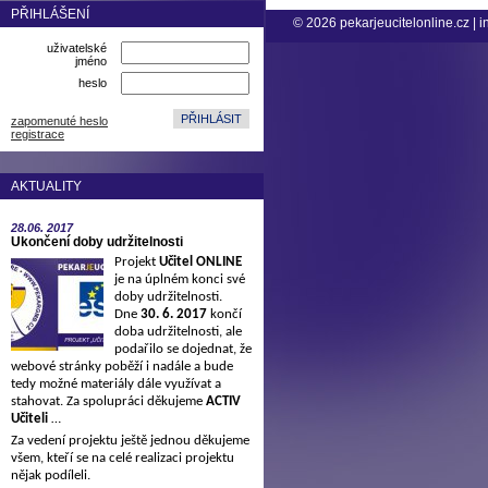
PŘIHLÁŠENÍ
© 2026
pekarjeucitelonline.cz
|
i
uživatelské
jméno
heslo
zapomenuté heslo
registrace
AKTUALITY
28.06.
2017
Ukončení doby udržitelnosti
Projekt
Učitel ONLINE
je na úplném konci své
doby udržitelnosti.
Dne
30. 6. 2017
končí
doba udržitelnosti, ale
podařilo se dojednat, že
webové stránky poběží i nadále a bude
tedy možné materiály dále využívat a
stahovat. Za spolupráci děkujeme
ACTIV
Učiteli
…
Za vedení projektu ještě jednou děkujeme
všem, kteří se na celé realizaci projektu
nějak podíleli.