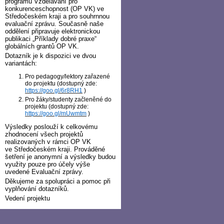
programu Vzdělávání pro
konkurenceschopnost (OP VK) ve
Středočeském kraji a pro souhrnnou
evaluační zprávu. Současně naše
oddělení připravuje elektronickou
publikaci „Příklady dobré praxe“
globálních grantů OP VK.
Dotazník je k dispozici ve dvou
variantách:
Pro pedagogy/lektory zařazené
do projektu (dostupný zde:
https://goo.gl/6r8RH1
)
Pro žáky/studenty začleněné do
projektu (dostupný zde:
https://goo.gl/mUwmtm
)
Výsledky poslouží k celkovému
zhodnocení všech projektů
realizovaných v rámci OP VK
ve Středočeském kraji. Prováděné
šetření je anonymní a výsledky budou
využity pouze pro účely výše
uvedené Evaluační zprávy.
Děkujeme za spolupráci a pomoc při
vyplňování dotazníků.
Vedení projektu