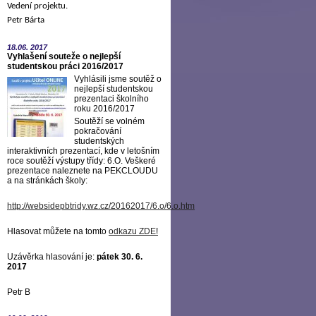
Vedení projektu.
Petr Bárta
18.06.
2017
Vyhlašení souteže o nejlepší
studentskou práci 2016/2017
Vyhlásili jsme soutěž o
nejlepší studentskou
prezentaci školního
roku 2016/2017
Soutěží se volném
pokračování
studentských
interaktivních prezentací, kde v letošním
roce soutěží výstupy třídy: 6.O. Veškeré
prezentace naleznete na PEKCLOUDU
a na stránkách školy:
http://websidepbtridy.wz.cz/20162017/6.o/6.o.htm
Hlasovat můžete na tomto
odkazu ZDE
!
Uzávěrka hlasování je:
pátek 30. 6.
2017
Petr B