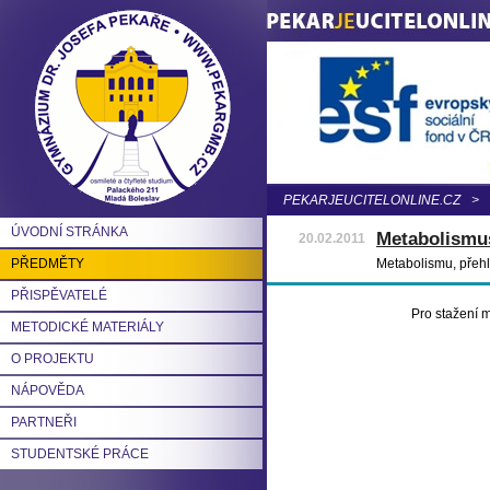
PEKARJEUCITELONLINE.CZ
>
ÚVODNÍ STRÁNKA
Metabolismu
20.02.2011
PŘEDMĚTY
Metabolismu, přehle
PŘISPĚVATELÉ
Pro stažení m
METODICKÉ MATERIÁLY
O PROJEKTU
NÁPOVĚDA
PARTNEŘI
STUDENTSKÉ PRÁCE