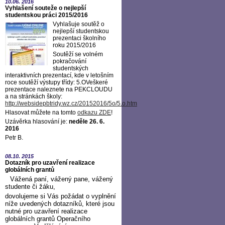
10.06.
2016
Vyhlašení souteže o nejlepší
studentskou práci 2015/2016
Vyhlašuje soutěž o
nejlepší studentskou
prezentaci školního
roku 2015/2016
Soutěží se volném
pokračování
studentských
interaktivních prezentací, kde v letošním
roce soutěží výstupy třídy: 5.OVeškeré
prezentace naleznete na PEKCLOUDU
a na stránkách školy:
http://websidepbtridy.wz.cz/20152016/5o/5.o.htm
Hlasovat můžete na tomto
odkazu ZDE
!
Uzávěrka hlasování je:
neděle 26. 6.
2016
Petr B.
08.10.
2015
Dotazník pro uzavření realizace
globálních grantů
Vážená paní, vážený pane, vážený
studente či žáku,
dovolujeme si Vás požádat o vyplnění
níže uvedených dotazníků, které jsou
nutné pro uzavření realizace
globálních grantů Operačního